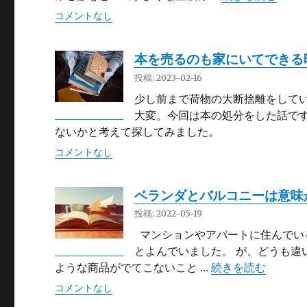
コメントなし
本を売るのも家にいてできる
投稿: 2023-02-16
少し前まで荷物の大断捨離をしていま
大変。今回は本の処分をした話です
ないかと考えて探してみました。
コメントなし
ベランダとバルコニーは意味
投稿: 2022-05-19
マンションやアパートに住んでい
とよんでいました。 が、どうも違
“ベランダとバルコ
ような商品がでてこないこと …
続きを読む
コメントなし