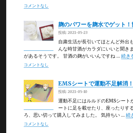
コメントなし
麹のパワーを麹水でゲット！
投稿: 2021-05-23
自粛生活が長引いてほとんど外出も
んな時甘酒がカラダにいいと聞きま
“麹
があるそうです。 甘酒の麹がいいんですね …
続き
コメントなし
EMSシートで運動不足解消
投稿: 2021-05-10
運動不足にはルルドのEMSシート
ートに足を載せたり、座ったりす
“
ろ、思い切って購入してみました。 気持ちい …
続
コメントなし