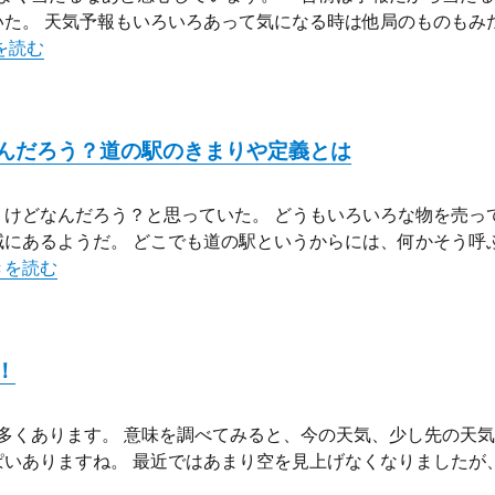
た。 天気予報もいろいろあって気になる時は他局のものもみ
気予報のはじまりはいつ？現在のような天気予報に至るまでの歴史
を読む
んだろう？道の駅のきまりや定義とは
けどなんだろう？と思っていた。 どうもいろいろな物を売っ
にあるようだ。 どこでも道の駅というからには、何かそう呼
各地にある「道の駅」とはなんだろう？道の駅のきまりや定義とは
きを読む
！
多くあります。 意味を調べてみると、今の天気、少し先の天
いありますね。 最近ではあまり空を見上げなくなりましたが
諺で天気予報！” の