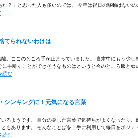
あれ？」と思った人も多いのでは。 今年は祝日の移動はないの
年夏のカレンダー オリンピックで祝日が移動！もう変更ない？” の
む
捨てられないわけは
離。ここのところ手が止まっていました。 自粛中にもう少し
ぐに手離すことができそうなものはというと今のところ服とぬ
いぐるみってなんだろう？捨てられないわけは” の
を読む
・シンキングに！元気になる言葉
いるようです。 自分の発した言葉で気持ちがよくなったり、
ともあります。 そんなことばを上手に利用して毎日をポジテ
い換えことばでポジティブ・シンキングに！元気になる言葉” の
を読む