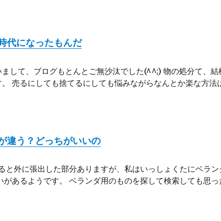
時代になったもんだ
して、ブログもとんとご無沙汰でした(^^;) 物の処分て、結
。 売るにしても捨てるにしても悩みながらなんとか楽な方法
が違う？どっちがいいの
ると外に張出した部分ありますが、私はいっしょくたにベラン
いがあるようです。 ベランダ用のものを探して検索しても思っ
ニーは意味が違う？どっちがいいの” の