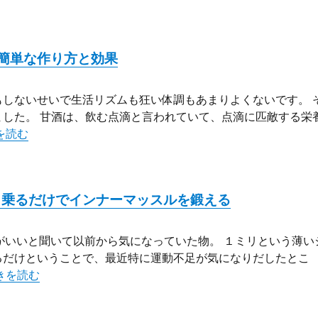
簡単な作り方と効果
しないせいで生活リズムも狂い体調もあまりよくないです。 
した。 甘酒は、飲む点滴と言われていて、点滴に匹敵する栄
のパワーを麹水でゲット！簡単な作り方と効果” の
を読む
！乗るだけでインナーマッスルを鍛える
がいいと聞いて以前から気になっていた物。 １ミリという薄い
るだけということで、最近特に運動不足が気になりだしたとこ
EMSシートで運動不足解消！乗るだけでインナーマッスルを鍛え
きを読む