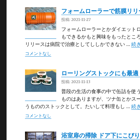
フォームローラーで筋膜リリ
投稿: 2021-11-27
フォームローラーとかダイエットロ
もできるかもと興味をもったところ
“
リリースは病院で治療としてししかできない …
続
コメントなし
ローリングストックにも最適
投稿: 2021-11-13
普段の生活の食事の中で缶詰を使う
ものはありますが、ツナ缶とかスー
“
うもののストックとして。たいして料理もし …
続
コメントなし
浴室扉の掃除 ドア下にこび