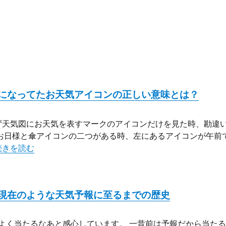
になってたお天気アイコンの正しい意味とは？
ず天気図にお天気を表すマークのアイコンだけを見た時、勘違
お日様と傘アイコンの二つがある時、左にあるアイコンが午前
“勘違いしてた！解っている気になってたお天気アイコンの正しい
続きを読む
現在のような天気予報に至るまでの歴史
よく当たるなあと感心しています。 一昔前は予報だから当た