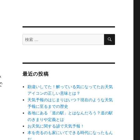
検
検
索
索
対
象:
最近の投稿
い
で
勘違いしてた！解っている気になってたお天気
意味とは？” の
アイコンの正しい意味とは？
天気予報のはじまりはいつ？現在のような天気
予報に至るまでの歴史
各地にある「道の駅」とはなんだろう？道の駅
のきまりや定義とは
お天気に関する諺で天気予報！
本を売るのも家にいてできる時代になったもん
る
だ