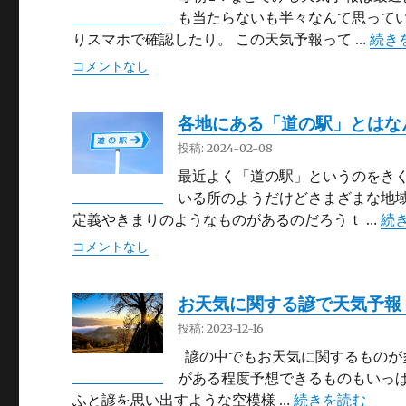
も当たらないも半々なんて思ってい
“天
りスマホで確認したり。 この天気予報って …
続き
コメントなし
各地にある「道の駅」とはな
投稿: 2024-02-08
最近よく「道の駅」というのをきく
いる所のようだけどさまざまな地域
“
定義やきまりのようなものがあるのだろうｔ …
続
コメントなし
お天気に関する諺で天気予報
投稿: 2023-12-16
諺の中でもお天気に関するものが
がある程度予想できるものもいっぱ
“お天気に関する
ふと諺を思い出すような空模様 …
続きを読む