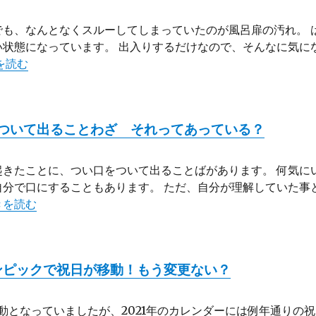
も、なんとなくスルーしてしまっていたのが風呂扉の汚れ。 
状態になっています。 出入りするだけなので、そんなに気に
室扉の掃除 ドア下にこびりついたカリカリ汚れに挑戦！” の
を読む
ついて出ることわざ それってあっている？
きたことに、つい口をついて出ることばがあります。 何気に
分で口にすることもあります。 ただ、自分が理解していた事
よく耳にすることわざや口をついて出ることわざ それってあって
きを読む
リンピックで祝日が移動！もう変更ない？
移動となっていましたが、2021年のカレンダーには例年通りの祝