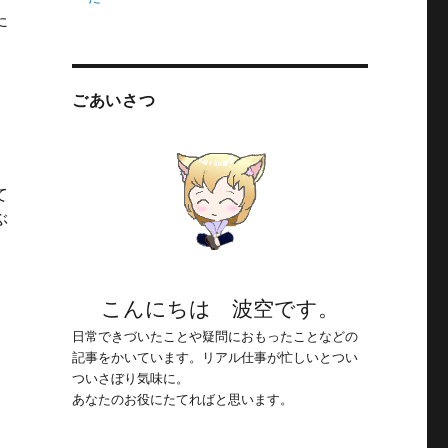
た
” の
ごあいさつ
て
ぶ
” の
こんにちは 波空です。
日常できづいたことや疑問におもったことなどの
記事をかいています。リアル仕事が忙しいとつい
ついさぼり気味に。
気
あなたのお役にたてればと思います。
、