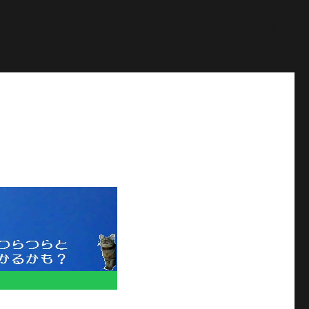
ontent/plugins/similar-posts/similar-posts.php
on