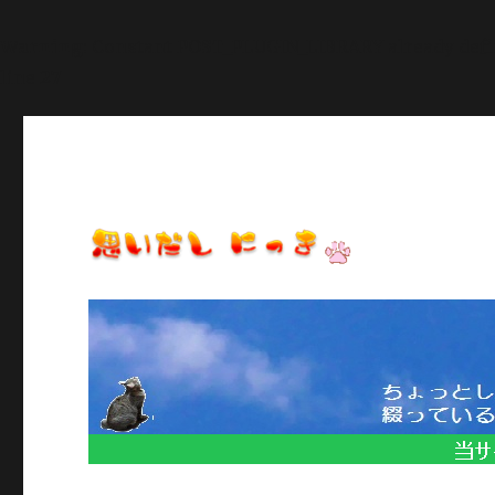
Warning
: Constant POST_PLUGIN_LIBRARY already def
line
27
日常のいろいろ、気になることや季節のイベント情報など/当
思いだし にっき