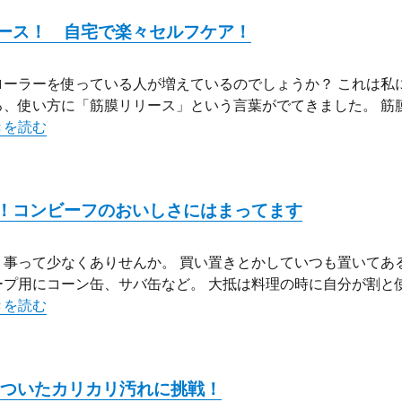
ース！ 自宅で楽々セルフケア！
ーラーを使っている人が増えているのでしょうか？ これは私
、使い方に「筋膜リリース」という言葉がでてきました。 筋
フォームローラーで筋膜リリース！ 自宅で楽々セルフケア！” 
きを読む
！コンビーフのおいしさにはまってます
事って少なくありせんか。 買い置きとかしていつも置いてあ
プ用にコーン缶、サバ缶など。 大抵は料理の時に自分が割と
ローリングストックにも最適！コンビーフのおいしさにはまってま
きを読む
りついたカリカリ汚れに挑戦！