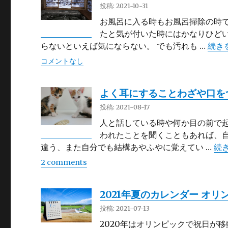
投稿: 2021-10-31
お風呂に入る時もお風呂掃除の時で
たと気が付いた時にはかなりひどい
“浴
らないといえば気にならない。 でも汚れも …
続き
コメントなし
よく耳にすることわざや口を
投稿: 2021-08-17
人と話している時や何か目の前で起
われたことを聞くこともあれば、自
“
違う、また自分でも結構あやふやに覚えてい …
続
2 comments
2021年夏のカレンダー オ
投稿: 2021-07-13
2020年はオリンピックで祝日が