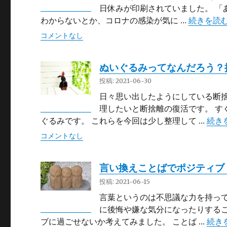
日休みが印刷されていました。 「
“2021
わからないとか、コロナの感染が気に …
続きを読
コメントなし
ぬいぐるみってなんだろう？
投稿: 2021-06-30
日々思い出したようにしている断捨
理したいと断捨離の復活です。 す
“ぬ
ぐるみです。 これらを今回は少し整理して …
続き
コメントなし
言い換えことばでポジティブ
投稿: 2021-06-15
言葉というのは不思議な力を持って
に後悔や嫌な気分になったりするこ
“言
ブに過ごせないか考えてみました。 ことば …
続き