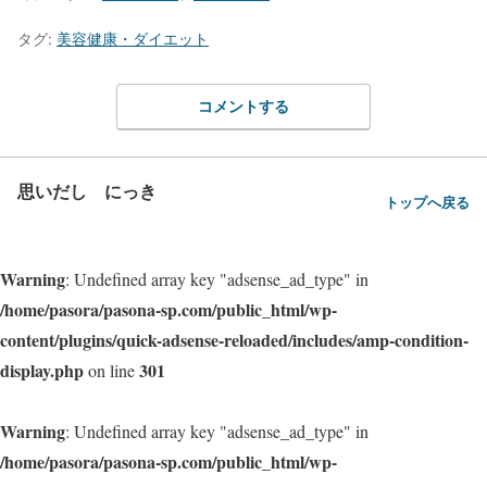
タグ:
美容健康・ダイエット
コメントする
思いだし にっき
トップへ戻る
Warning
: Undefined array key "adsense_ad_type" in
/home/pasora/pasona-sp.com/public_html/wp-
content/plugins/quick-adsense-reloaded/includes/amp-condition-
display.php
301
on line
Warning
: Undefined array key "adsense_ad_type" in
/home/pasora/pasona-sp.com/public_html/wp-