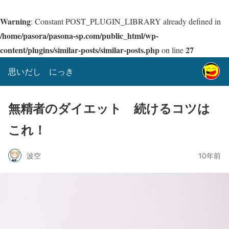
Warning
: Constant POST_PLUGIN_LIBRARY already defined in
/home/pasora/pasona-sp.com/public_html/wp-
content/plugins/similar-posts/similar-posts.php
27
on line
思いだし にっき
無精者のダイエット 続けるコツは
これ！
波空
10年前