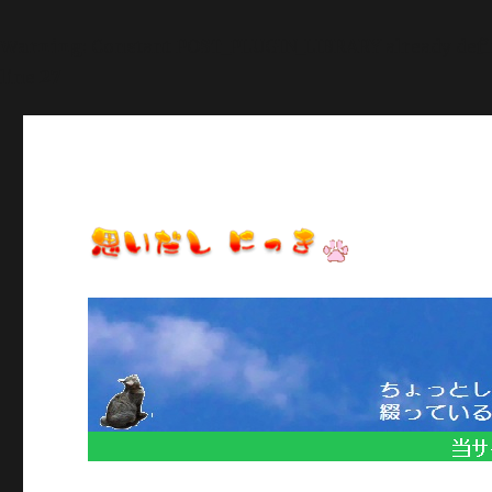
Warning
: Constant POST_PLUGIN_LIBRARY already def
line
27
日常のいろいろ、気になることや季節のイベント情報など/当
思いだし にっき