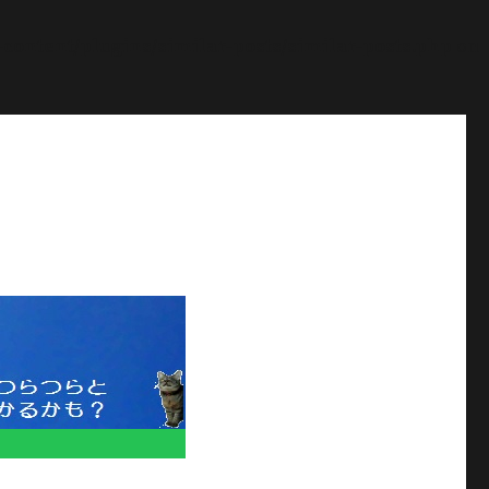
ontent/plugins/similar-posts/similar-posts.php
on