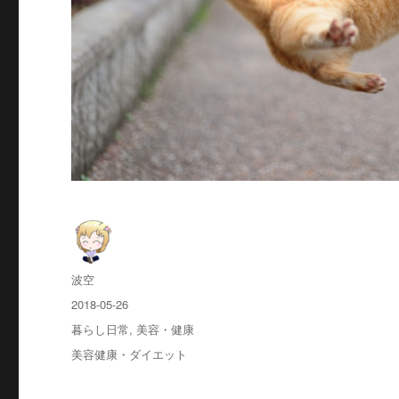
投
波空
稿
投
2018-05-26
者
稿
カ
暮らし日常
,
美容・健康
日:
テ
タ
美容健康・ダイエット
ゴ
グ
リ