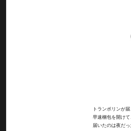
ー
トランポリンが届
早速梱包を開けて
届いたのは夜だっ