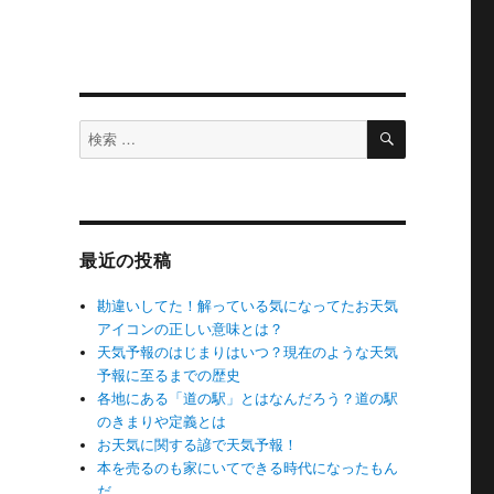
検
検
索
索
対
象:
最近の投稿
勘違いしてた！解っている気になってたお天気
アイコンの正しい意味とは？
天気予報のはじまりはいつ？現在のような天気
予報に至るまでの歴史
各地にある「道の駅」とはなんだろう？道の駅
のきまりや定義とは
お天気に関する諺で天気予報！
本を売るのも家にいてできる時代になったもん
だ