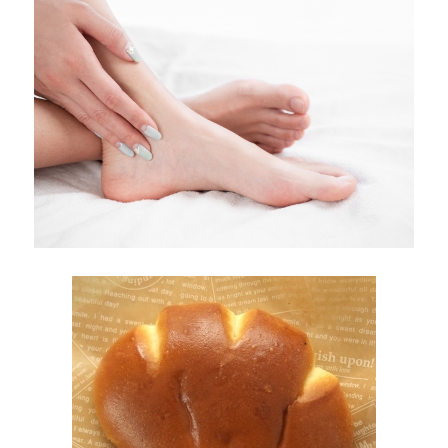
ル
変
更
文
字
サ
イ
ズ
や
枠
線
に