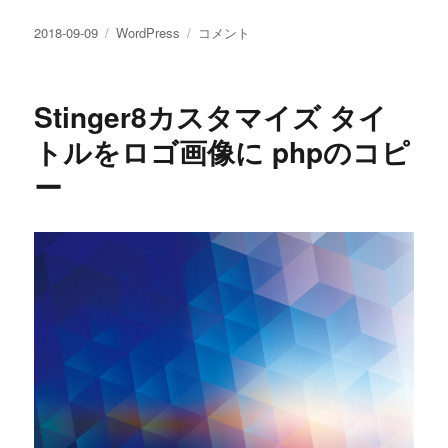
投
カ
Stinger8
2018-09-09
WordPress
コメント
稿
テ
カ
日:
ゴ
ス
リ
タ
Stinger8カスタマイズ タイ
ー
マ
イ
トルをロゴ画像に phpのコピ
ズ
ー
ト
ッ
プ
へ
戻
る
ボ
タ
ン
の
背
景
色