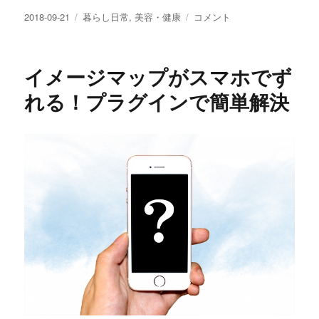
投
カ
ク
2018-09-21
暮らし日常
,
美容・健康
コメント
稿
テ
リ
日:
ゴ
ー
リ
ム
イメージマップがスマホでず
ー
パ
ン
れる！プラグインで簡単解決
足？
足
の
む
く
み
に
は
名
前
が
あ
っ
た・・
対