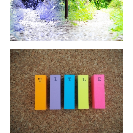
語
の
名
前
の
割
り
当
て
の
意
味
は
に