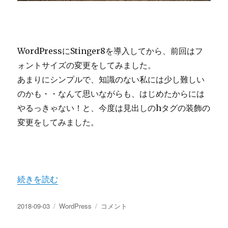
WordPressにStinger8を導入してから、前回はフ
ォントサイズの変更をしてみました。
あまりにシンプルで、知識のない私には少し難しい
のかも・・なんて思いながらも、はじめたからには
やるっきゃない！と、今度は見出しのhタグの装飾の
変更をしてみました。
“Stinger8のカスタマイズ 見出しタグh3とh4の装飾の変
続きを読む
投
カ
Stinger8
2018-09-03
WordPress
コメント
稿
テ
の
日:
ゴ
カ