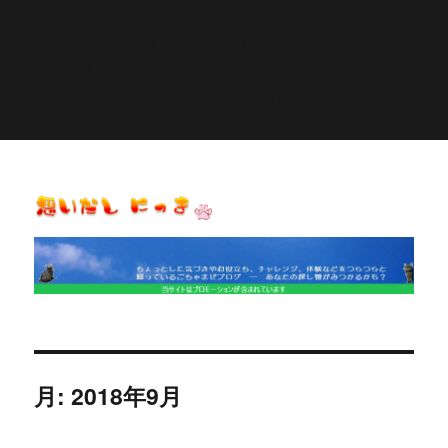
Warning
: Constant POST_PLUGIN_LIBRARY already
defined in
/home/pasora/pasona-
sp.com/public_html/wp-content/plugins/similar-
posts/similar-posts.php
on line
27
思いだし にっき
月:
2018年9月