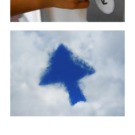
＆
自
作
画
像
に
変
更
に