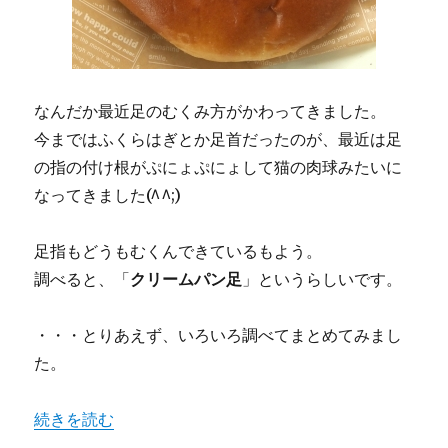
なんだか最近足のむくみ方がかわってきました。
今まではふくらはぎとか足首だったのが、最近は足
の指の付け根がぷにょぷにょして猫の肉球みたいに
なってきました(^^;)
足指もどうもむくんできているもよう。
調べると、「
クリームパン足
」というらしいです。
・・・とりあえず、いろいろ調べてまとめてみまし
た。
“クリームパン足？足のむくみには名前があった・・対処方
続きを読む