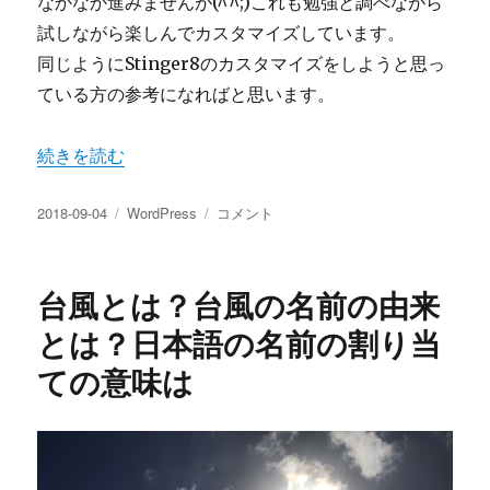
なかなか進みませんが(^^;)これも勉強と調べながら
試しながら楽しんでカスタマイズしています。
同じようにStinger8のカスタマイズをしようと思っ
ている方の参考になればと思います。
“Stinger8のカスタマイズ ヘッダー画像を変更する” の
続きを読む
投
カ
Stinger8
2018-09-04
WordPress
コメント
稿
テ
の
日:
ゴ
カ
リ
ス
台風とは？台風の名前の由来
ー
タ
マ
とは？日本語の名前の割り当
イ
ての意味は
ズ
ヘ
ッ
ダ
ー
画