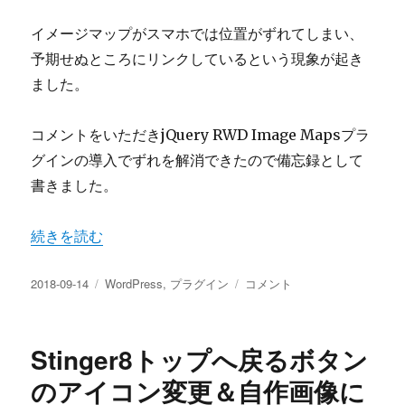
処
方
イメージマップがスマホでは位置がずれてしまい、
法
予期せぬところにリンクしているという現象が起き
は
ました。
に
コメントをいただきjQuery RWD Image Mapsプラ
グインの導入でずれを解消できたので備忘録として
書きました。
“イメージマップがスマホでずれる！プラグインで簡単解決
続きを読む
投
カ
イ
2018-09-14
WordPress
,
プラグイン
コメント
稿
テ
メ
日:
ゴ
ー
リ
ジ
Stinger8トップへ戻るボタン
ー
マ
ッ
のアイコン変更＆自作画像に
プ