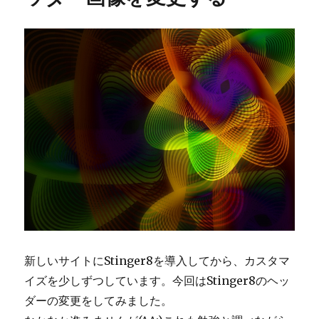
ズ
タ
イ
ト
ル
を
ロ
ゴ
画
像
に
php
の
コ
ピ
ー
に
新しいサイトにStinger8を導入してから、カスタマ
イズを少しずつしています。今回はStinger8のヘッ
ダーの変更をしてみました。