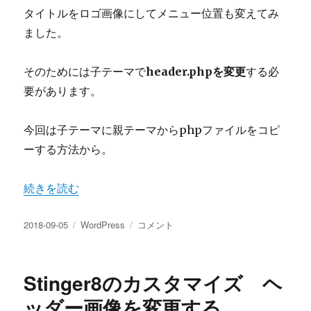
タイトルをロゴ画像にしてメニュー位置も変えてみ
ました。
そのためには子テーマで
header.phpを変更
する必
要があります。
今回は子テーマに親テーマからphpファイルをコピ
ーする方法から。
“Stinger8カスタマイズ タイトルをロゴ画像に phpのコ
続きを読む
投
カ
Stinger8
2018-09-05
WordPress
コメント
稿
テ
カ
日:
ゴ
ス
リ
タ
Stinger8のカスタマイズ ヘ
ー
マ
イ
ッダー画像を変更する