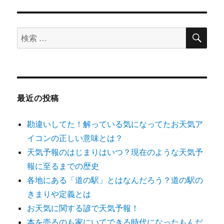
リ
ス
ー
タ
検
マ
検
索
イ
索
ズ
対
見
出
象:
し
タ
最近の投稿
グ
h3
勘違いしてた！解っている気になってたお天気ア
と
h4
イコンの正しい意味とは？
の
天気予報のはじまりはいつ？現在のような天気予
装
報に至るまでの歴史
飾
の
各地にある「道の駅」とはなんだろう？道の駅の
変
きまりや定義とは
更
お天気に関する諺で天気予報！
に
本を売るのも家にいてできる時代になったもんだ