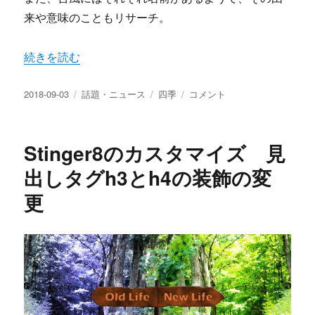
来や意味のこともリサーチ。
“台風とは？台風の名前の由来とは？日本語の名前の割り当
続きを読む
投
カ
タ
台
2018-09-03
話題・ニュース
四季
コメント
稿
テ
グ
風
日:
ゴ
と
リ
は？
Stinger8のカスタマイズ 見
ー
台
風
出しタグh3とh4の装飾の変
の
更
名
前
の
由
来
と
は？
日
本