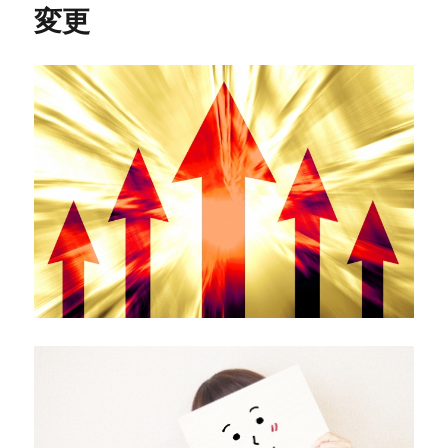
変更
が
ス
マ
ホ
で
ず
れ
る！
プ
ラ
グ
イ
ン
で
簡
単
解
決
に