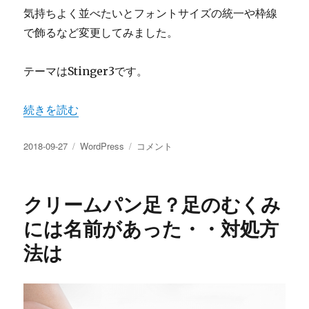
気持ちよく並べたいとフォントサイズの統一や枠線
で飾るなど変更してみました。
テーマはStinger3です。
“Stinger3でタグクラウドのスタイル変更 文字サイズや枠
続きを読む
投
カ
Stinger3
2018-09-27
WordPress
コメント
稿
テ
で
日:
ゴ
タ
リ
グ
クリームパン足？足のむくみ
ー
ク
ラ
には名前があった・・対処方
ウ
法は
ド
の
ス
タ
イ