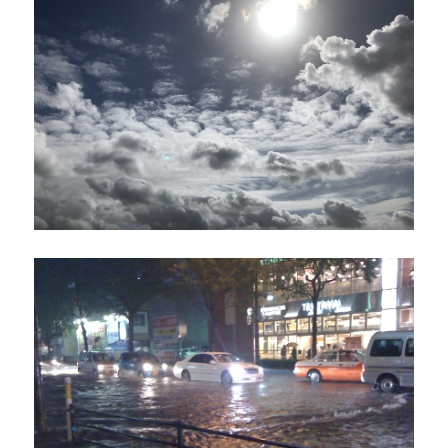
像
を
変
更
す
る
に