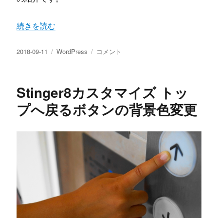
“Stinger8トップへ戻るボタンのアイコン変更＆自作画像
続きを読む
投
カ
Stinger8
2018-09-11
WordPress
コメント
稿
テ
ト
日:
ゴ
ッ
リ
プ
Stinger8カスタマイズ トッ
ー
へ
戻
プへ戻るボタンの背景色変更
る
ボ
タ
ン
の
ア
イ
コ
ン
変
更