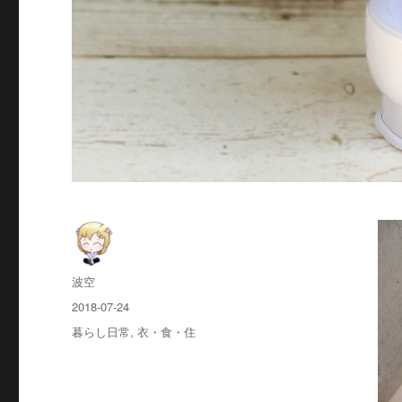
投
波空
稿
投
2018-07-24
者
稿
カ
暮らし日常
,
衣・食・住
日:
テ
ゴ
リ