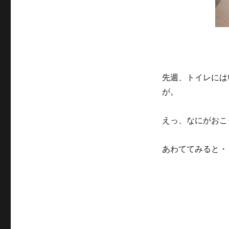
ー
先週、トイレには
が。
えっ、なにがおこ
あわててみると・