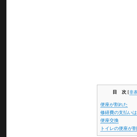
目 次
[
非
便座が割れた
修繕費の支払いは
便座交換
トイレの便座が割