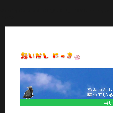
Warning
: Constant POST_PLUGIN_LIBRARY already def
line
27
日常のいろいろ、気になることや季節のイベント情報など/当
思いだし にっき