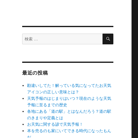
検
検
索
索
対
象:
最近の投稿
勘違いしてた！解っている気になってたお天気
アイコンの正しい意味とは？
天気予報のはじまりはいつ？現在のような天気
予報に至るまでの歴史
各地にある「道の駅」とはなんだろう？道の駅
のきまりや定義とは
お天気に関する諺で天気予報！
本を売るのも家にいてできる時代になったもん
だ