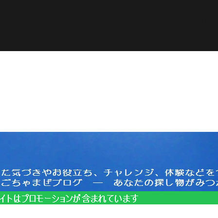
ined in
/home/pasora/pasona-sp.com/public_html/wp-c
サイトはプロモーションを含みます