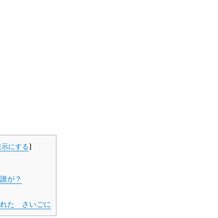
表示にする
]
誰が？
れた さいごに