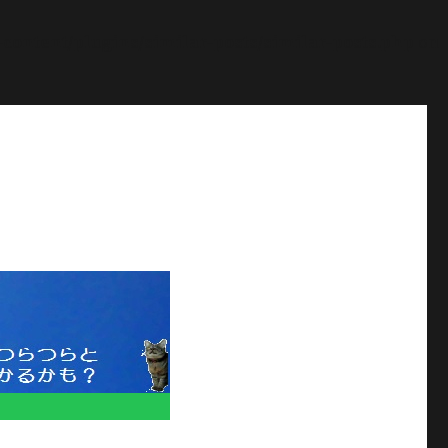
ontent/plugins/similar-posts/similar-posts.php
on