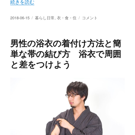
“すだれにはこんな効果があった！ 簾とカーテンの違い 丁
続きを読む
投
カ
す
2018-06-15
暮らし日常
,
衣・食・住
コメント
稿
テ
だ
日:
ゴ
れ
リ
に
男性の浴衣の着付け方法と簡
ー
は
こ
単な帯の結び方 浴衣で周囲
ん
と差をつけよう
な
効
果
が
あ
っ
た！
簾
と
カ
ー
テ