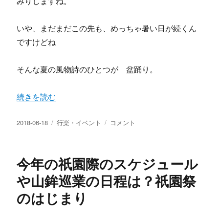
みりしますね。
いや、まだまだこの先も、めっちゃ暑い日が続くん
ですけどね
そんな夏の風物詩のひとつが 盆踊り。
“盆踊りをする意味って知っていますか？ その由来や起源
続きを読む
投
カ
盆
2018-06-18
行楽・イベント
コメント
稿
テ
踊
日:
ゴ
り
リ
を
今年の祇園際のスケジュール
ー
す
る
や山鉾巡業の日程は？祇園祭
意
のはじまり
味
っ
て