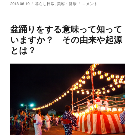
投
カ
蚊
2018-06-19
暮らし日常
,
美容・健康
コメント
稿
テ
が
日:
ゴ
か
リ
ゆ
盆踊りをする意味って知って
ー
い
の
いますか？ その由来や起源
は
とは？
な
ぜ？
刺
さ
れ
に
く
く
す
る
簡
単
対
処