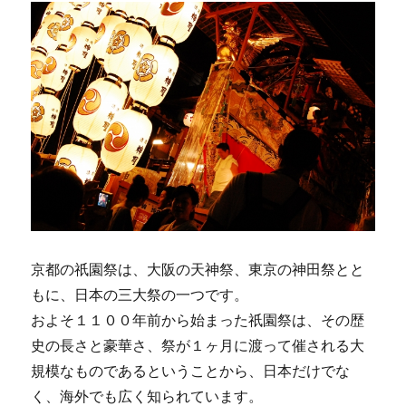
知
っ
て
い
ま
す
か？
そ
の
由
来
や
起
源
京都の祇園祭は、大阪の天神祭、東京の神田祭とと
と
もに、日本の三大祭の一つです。
は？
に
およそ１１００年前から始まった祇園祭は、その歴
史の長さと豪華さ、祭が１ヶ月に渡って催される大
規模なものであるということから、日本だけでな
く、海外でも広く知られています。