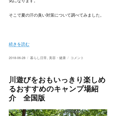
気になります。
そこで夏の汗の臭い対策について調べてみました。
“気になる夏の汗が臭いときの原因と対策 汗にもアレルギ
続きを読む
投
カ
気
2018-06-28
暮らし日常
,
美容・健康
コメント
稿
テ
に
日:
ゴ
な
リ
る
川遊びをおもいっきり楽しめ
ー
夏
の
るおすすめのキャンプ場紹
汗
介 全国版
が
臭
い
と