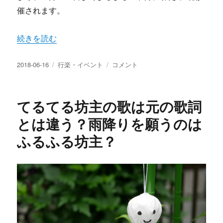
催されます。
“今年の祇園際のスケジュールや山鉾巡業の日程は？祇園祭
続きを読む
投
カ
今
2018-06-16
行楽・イベント
コメント
稿
テ
年
日:
ゴ
の
リ
祇
てるてる坊主の歌は元の歌詞
ー
園
際
とは違う？雨降りを願うのは
の
ふるふる坊主？
ス
ケ
ジ
ュ
ー
ル
や
山
鉾