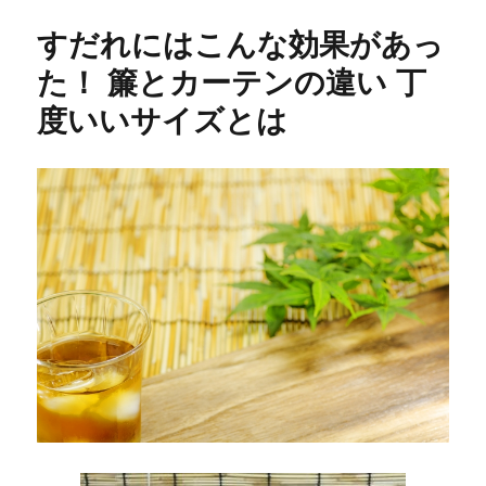
リ
る
すだれにはこんな効果があっ
ー
坊
主
た！ 簾とカーテンの違い 丁
の
度いいサイズとは
歌
は
元
の
歌
詞
と
は
違
う？
雨
降
り
を
願
う
の