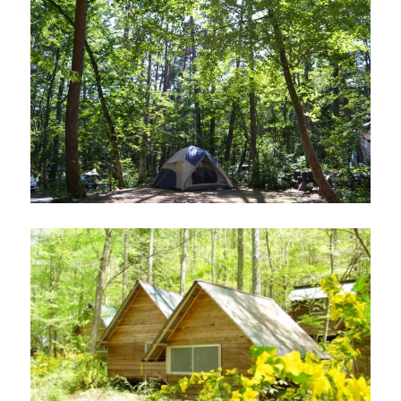
き
の
原
因
と
対
策
汗
に
も
ア
レ
ル
ギ
ー
が
あ
る！？
に