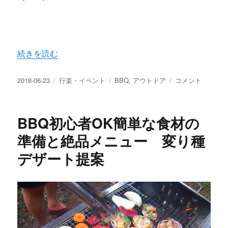
“川遊びをおもいっきり楽しめるおすすめのキャンプ場紹介
続きを読む
投
カ
タ
川
2018-06-23
行楽・イベント
BBQ
,
アウトドア
コメント
稿
テ
グ
遊
日:
ゴ
び
リ
を
BBQ初心者OK簡単な食材の
ー
お
も
準備と絶品メニュー 変り種
い
デザート提案
っ
き
り
楽
し
め
る