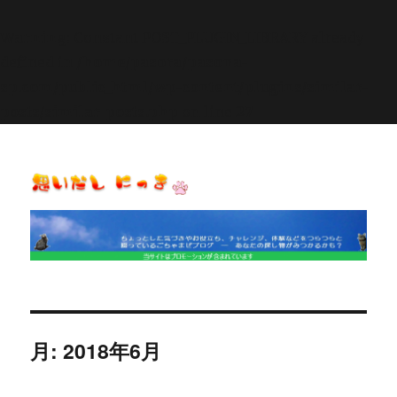
Warning
: Constant POST_PLUGIN_LIBRARY already
defined in
/home/pasora/pasona-
sp.com/public_html/wp-content/plugins/similar-
posts/similar-posts.php
on line
27
思いだし にっき
月:
2018年6月