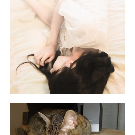
と
絶
品
メ
ニ
ュ
ー
変
り
種
デ
ザ
ー
ト
提
案
に