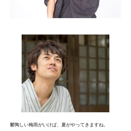
ン
の
違
い
丁
度
い
い
サ
イ
ズ
と
は
に
鬱陶しい梅雨がいけば、夏がやってきますね。