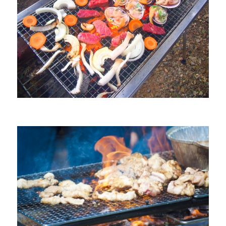
お
す
す
め
の
キ
ャ
ン
プ
場
紹
介
全
国
版
に