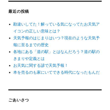
象:
帯
ジ
の
最近の投稿
結
送
び
方
勘違いしてた！解っている気になってたお天気ア
浴
り
イコンの正しい意味とは？
衣
天気予報のはじまりはいつ？現在のような天気予
で
周
報に至るまでの歴史
囲
各地にある「道の駅」とはなんだろう？道の駅の
と
きまりや定義とは
差
を
お天気に関する諺で天気予報！
つ
本を売るのも家にいてできる時代になったもんだ
け
よ
う
に
ごあいさつ