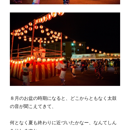
法
で
イ
ラ
イ
ラ
と
さ
よ
な
ら
に
８月のお盆の時期になると、どこからともなく太鼓
の音が聞こえてきて、
何となく夏も終わりに近づいたかなー、なんてしん