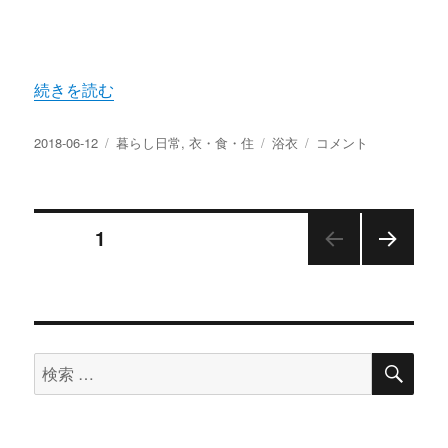
“男性の浴衣の着付け方法と簡単な帯の結び方 浴衣で周囲
続きを読む
投
カ
タ
男
2018-06-12
暮らし日常
,
衣・食・住
浴衣
コメント
稿
テ
グ
性
日:
ゴ
の
リ
浴
投
ー
衣
ページ
1
の
着
次の
稿
付
ペー
け
ジ
の
方
法
検
検
ペ
と
索
索
簡
単
ー
対
な