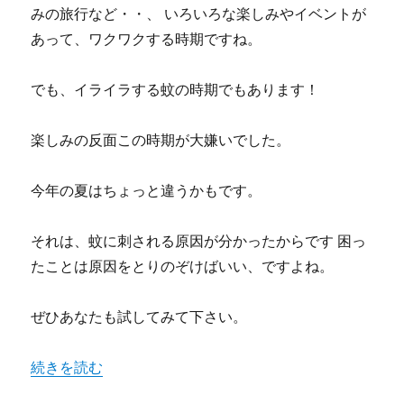
みの旅行など・・、 いろいろな楽しみやイベントが
あって、ワクワクする時期ですね。
でも、イライラする蚊の時期でもあります！
楽しみの反面この時期が大嫌いでした。
今年の夏はちょっと違うかもです。
それは、蚊に刺される原因が分かったからです 困っ
たことは原因をとりのぞけばいい、ですよね。
ぜひあなたも試してみて下さい。
“蚊がかゆいのはなぜ？刺されにくくする簡単対処法でイラ
続きを読む