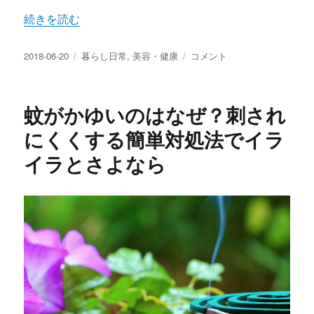
“睡眠負債とは？怖い睡眠不足の影響 寝すぎもNG！理想の
続きを読む
投
カ
睡
2018-06-20
暮らし日常
,
美容・健康
コメント
稿
テ
眠
日:
ゴ
負
リ
債
蚊がかゆいのはなぜ？刺され
ー
と
は？
にくくする簡単対処法でイラ
怖
イラとさよなら
い
睡
眠
不
足
の
影
響
寝
す
ぎ