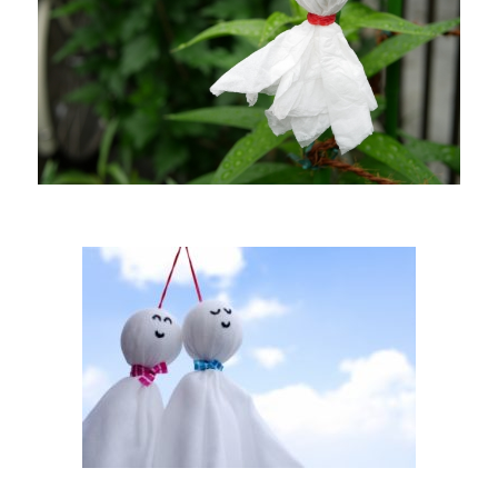
巡
業
の
日
程
は？
祇
園
祭
の
は
じ
ま
り
に