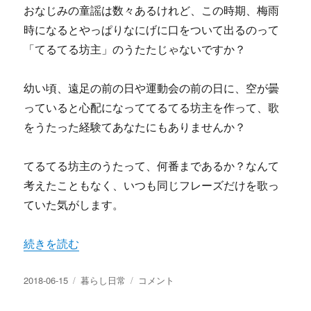
おなじみの童謡は数々あるけれど、この時期、梅雨
時になるとやっぱりなにげに口をついて出るのって
「てるてる坊主」のうたたじゃないですか？
幼い頃、遠足の前の日や運動会の前の日に、空が曇
っていると心配になっててるてる坊主を作って、歌
をうたった経験てあなたにもありませんか？
てるてる坊主のうたって、何番まであるか？なんて
考えたこともなく、いつも同じフレーズだけを歌っ
ていた気がします。
“てるてる坊主の歌は元の歌詞とは違う？雨降りを願うのは
続きを読む
投
カ
て
2018-06-15
暮らし日常
コメント
稿
テ
る
日:
ゴ
て