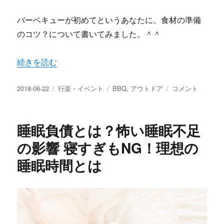
バーベキューが初めてというあなたに、食材の準備
のコツ？について書いてみました。＾＾
“BBQ初心者OK簡単な食材の準備と絶品メニュー 変り種
続きを読む
投
カ
タ
BBQ
2018-06-22
行楽・イベント
BBQ
,
アウトドア
コメント
稿
テ
グ
初
日:
ゴ
心
リ
者
睡眠負債とは？怖い睡眠不足
ー
OK
簡
の影響 寝すぎもNG！理想の
単
睡眠時間とは
な
食
材
の
準
備