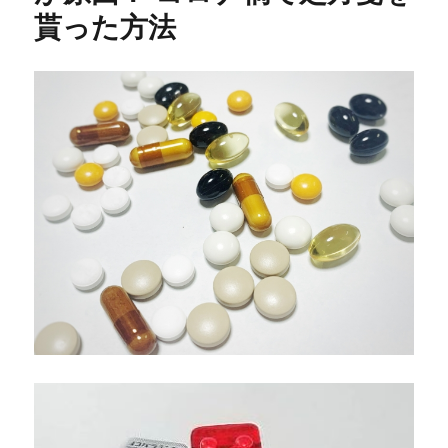
貰った方法
ク
生
活
呼
吸
が
楽
な
イ
ン
ナ
ー
カ
ッ
プ
と
カ
ラ
ー
マ
ス