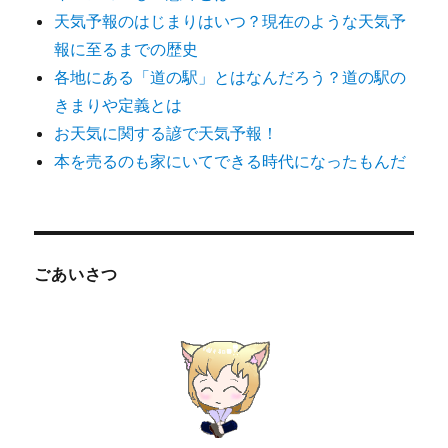
ロ
天気予報のはじまりはいつ？現在のような天気予
ナ
報に至るまでの歴史
禍
で
各地にある「道の駅」とはなんだろう？道の駅の
処
きまりや定義とは
方
お天気に関する諺で天気予報！
箋
を
本を売るのも家にいてできる時代になったもんだ
貰
っ
た
方
法
ごあいさつ
に