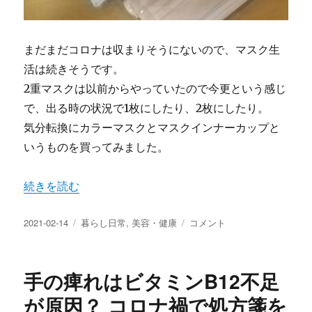
まだまだコロナは収まりそうにないので、マスク生
活は続きそうです。
2重マスクは以前からやっていたので今更という感じ
で、出る時の状況で1枚にしたり、2枚にしたり。
気分転換にカラーマスクとマスクインナーカップと
いうものを買ってみました。
“コロナ禍のマスク生活 呼吸が楽なインナーカップとカラ
続きを読む
投
カ
コ
2021-02-14
暮らし日常
,
美容・健康
コメント
稿
テ
ロ
日:
ゴ
ナ
リ
禍
手の痺れはビタミンB12不足
ー
の
マ
が原因？ コロナ禍で処方箋を
ス