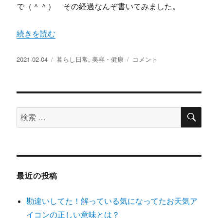
で（＾＾） その経過なんぞ書いてみました。
“手の痺れはビタミンB12不足が原因？ コロナ禍で処方箋
続きを読む
投
カ
手
2021-02-04
暮らし日常
,
美容・健康
コメント
稿
テ
の
日:
ゴ
痺
リ
れ
ー
は
検
ビ
検
索
タ
索
ミ
対
ン
B12
象:
不
足
最近の投稿
が
原
勘違いしてた！解っている気になってたお天気ア
因？
コ
イコンの正しい意味とは？