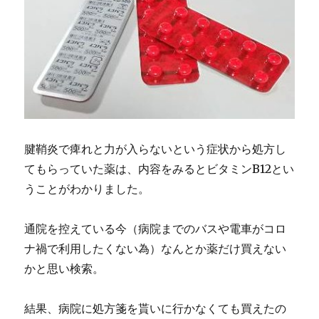
ク
購
入
に
腱鞘炎で痺れと力が入らないという症状から処方し
てもらっていた薬は、内容をみるとビタミンB12とい
うことがわかりました。
通院を控えている今（病院までのバスや電車がコロ
ナ禍で利用したくない為）なんとか薬だけ買えない
かと思い検索。
結果、病院に処方箋を貰いに行かなくても買えたの