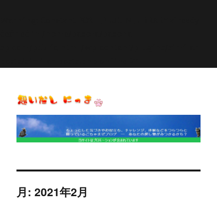
Warning
: Constant POST_PLUGIN_LIBRARY already
defined in
/home/pasora/pasona-
sp.com/public_html/wp-content/plugins/similar-
posts/similar-posts.php
on line
27
思いだし にっき
月:
2021年2月