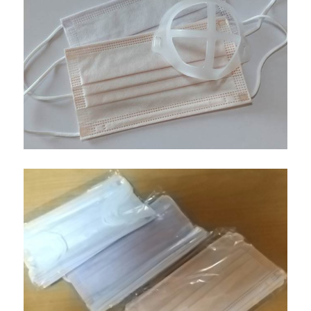
ー
シ
ョ
ン
の
手
入
れ
と
ゴ
ミ
の
出
し
方
に