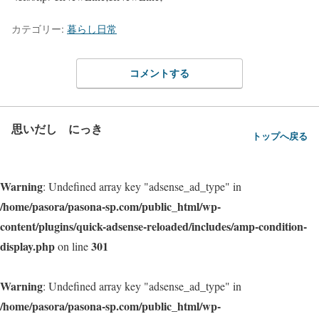
カテゴリー:
暮らし日常
コメントする
思いだし にっき
トップへ戻る
Warning
: Undefined array key "adsense_ad_type" in
/home/pasora/pasona-sp.com/public_html/wp-
content/plugins/quick-adsense-reloaded/includes/amp-condition-
display.php
301
on line
Warning
: Undefined array key "adsense_ad_type" in
/home/pasora/pasona-sp.com/public_html/wp-