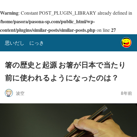
Warning
: Constant POST_PLUGIN_LIBRARY already defined in
/home/pasora/pasona-sp.com/public_html/wp-
content/plugins/similar-posts/similar-posts.php
27
on line
思いだし にっき
箸の歴史と起源 お箸が日本で当たり
前に使われるようになったのは？
波空
8年前