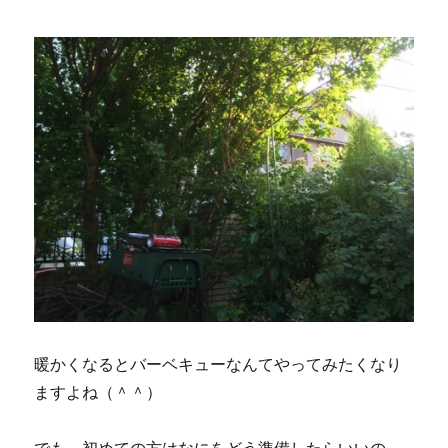
方
＆
後
片
付
け
に
暖かくなるとバーベキューなんてやってみたくなり
ますよね（＾＾）
でも、初めての方はなにをどう準備したらいいの