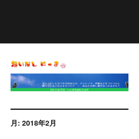
Warning
: Constant POST_PLUGIN_LIBRARY already
defined in
/home/pasora/pasona-
sp.com/public_html/wp-content/plugins/similar-
posts/similar-posts.php
on line
27
思いだし にっき
月:
2018年2月