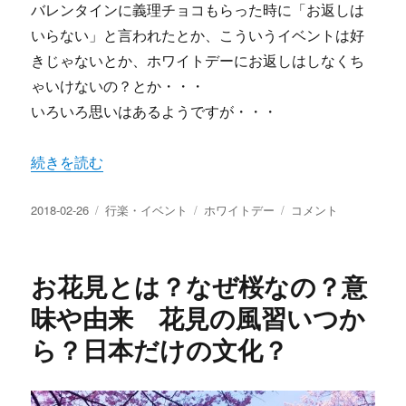
バレンタインに義理チョコもらった時に「お返しは
いらない」と言われたとか、こういうイベントは好
きじゃないとか、ホワイトデーにお返しはしなくち
ゃいけないの？とか・・・
いろいろ思いはあるようですが・・・
“ホワイトデーに義理チョコのお返しは必要？お薦めのお返
続きを読む
投
カ
タ
ホ
2018-02-26
行楽・イベント
ホワイトデー
コメント
稿
テ
グ
ワ
日:
ゴ
イ
リ
ト
お花見とは？なぜ桜なの？意
ー
デ
ー
味や由来 花見の風習いつか
に
ら？日本だけの文化？
義
理
チ
ョ