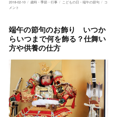
投
カ
タ
こ
2018-02-10
歳時・季節・行事
こどもの日・端午の節句
コ
稿
テ
グ
ど
メント
日:
ゴ
も
リ
の
ー
日
端午の節句のお飾り いつか
に
ぬ
らいつまで何を飾る？仕舞い
り
方や供養の仕方
え
や
手
作
り
鯉
の
ぼ
り
を
作
ろ
う
ぬ