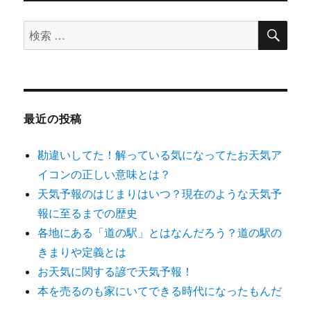
の
つ
か
検
検
ペ
ら
索
索
い
つ
ー
対
ま
象:
で
ジ
何
最近の投稿
を
送
飾
る？
勘違いしてた！解っている気になってたお天気ア
仕
り
イコンの正しい意味とは？
舞
天気予報のはじまりはいつ？現在のような天気予
い
方
報に至るまでの歴史
や
各地にある「道の駅」とはなんだろう？道の駅の
供
きまりや定義とは
養
の
お天気に関する諺で天気予報！
仕
本を売るのも家にいてできる時代になったもんだ
方