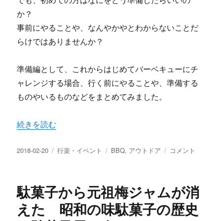
か？
事前にやることや、なんやかやとわからないことだ
らけではありませんか？
準備編として、これからはじめてバーベキューにチ
ャレンジする場合、行く前にやることや、準備する
ものやいるものなどをまとめてみました。
“バーベキュー初心者 はじめての場合に必要な準備とやる
続きを読む
投
カ
タ
バ
2018-02-20
行楽・イベント
BBQ
,
アウトドア
コメント
稿
テ
グ
ー
日:
ゴ
ベ
リ
キ
駄菓子から元祖梅ジャムが消
ー
ュ
ー
えた 昭和の味駄菓子の歴史
初