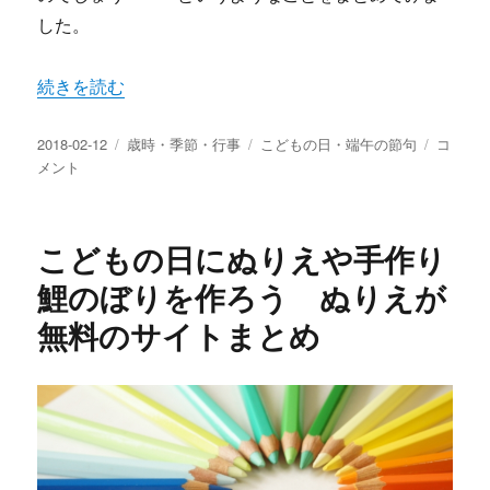
した。
“端午の節句の菖蒲湯の効能は？作り方入り方と菖蒲湯の使
続きを読む
投
カ
タ
端
2018-02-12
歳時・季節・行事
こどもの日・端午の節句
コ
稿
テ
グ
午
メント
日:
ゴ
の
リ
節
ー
句
こどもの日にぬりえや手作り
の
菖
鯉のぼりを作ろう ぬりえが
蒲
無料のサイトまとめ
湯
の
効
能
は？
作
り
方