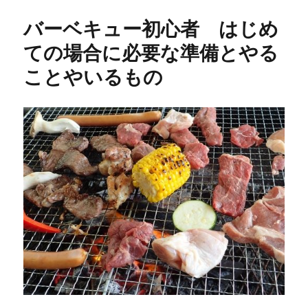
リ
キ
バーベキュー初心者 はじめ
ー
ュ
ー
ての場合に必要な準備とやる
初
ことやいるもの
心
者
現
地
で
や
る
こ
と
は？
炭
お
こ
し
や
焼
き