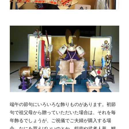
り
え
が
無
料
の
サ
イ
ト
ま
と
め
に
端午の節句にいろいろな飾りものがあります。初節
句で祖父母から贈っていただいた場合は、それを毎
年飾るでしょうが、ご祝儀でご夫婦が購入する場
合、なにを買えばいいのとか、鎧兜や武者人形、鯉