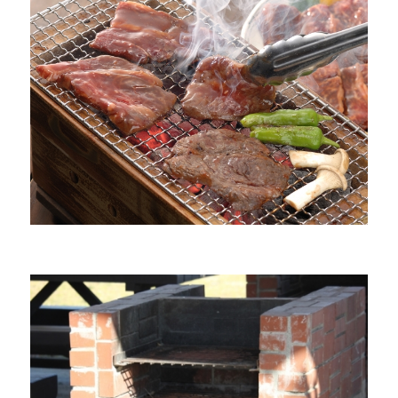
意
味
や
由
来
花
見
の
風
習
い
つ
か
ら？
日
本
だ
け
の
文
化？
へ