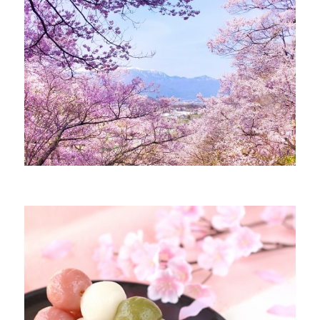
コ
の
お
返
し
は
必
要？
お
薦
め
の
お
返
し
と
ダ
メ
な
も
の