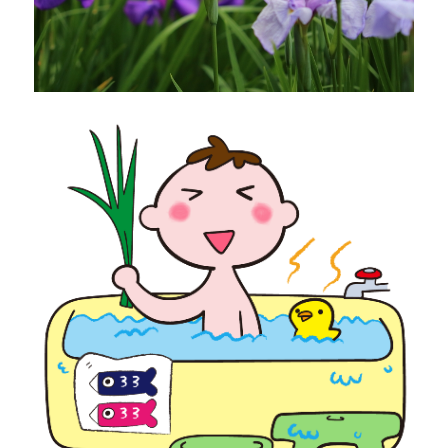
や
必
要
は？
メ
リ
ッ
ト
を
考
え
て
み
た
に