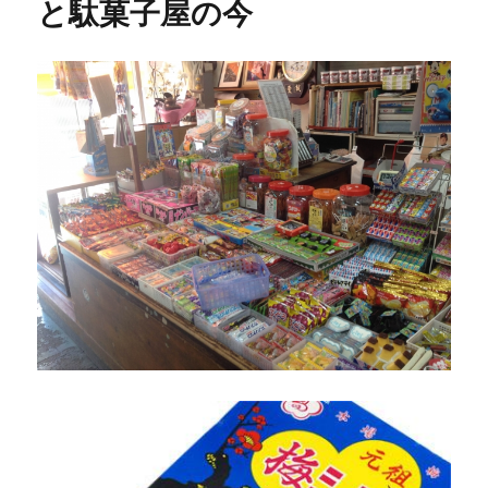
と駄菓子屋の今
心
者
は
じ
め
て
の
場
合
に
必
要
な
準
備
と
や
る
こ
と
や
い