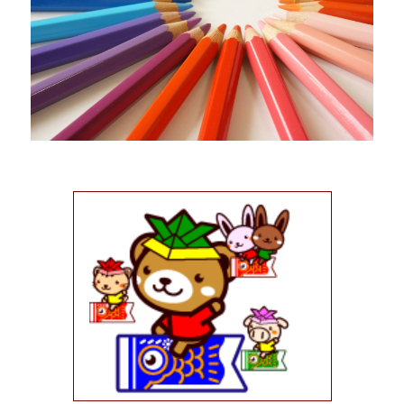
入
り
方
と
菖
蒲
湯
の
使
用
後
の
再
利
用
に