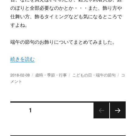
のぼりと全部必要なのかとか・・・また、飾り方や
仕舞い方、飾るタイミングなども気になるところで
すよね。
端午の節句のお飾りについてまとめてみました。
“端午の節句のお飾り いつからいつまで何を飾る？仕舞い
続きを読む
投
カ
タ
端
2018-02-08
歳時・季節・行事
こどもの日・端午の節句
コ
稿
テ
グ
午
メント
日:
ゴ
の
リ
節
ー
句
投
の
ページ
1
お
飾
次の
稿
り
ペー
ジ
い