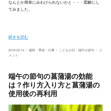
なんとか簡単にみわけられないかと・・・図解にし
てみました。
“菖蒲湯のショウブには花がない？花菖蒲とあやめや杜若の
続きを読む
投
カ
タ
菖
2018-02-14
歳時・季節・行事
こどもの日・端午の節句
コ
稿
テ
グ
蒲
メント
日:
ゴ
湯
リ
の
ー
シ
端午の節句の菖蒲湯の効能
ョ
ウ
は？作り方入り方と菖蒲湯の
ブ
使用後の再利用
に
は
花
が