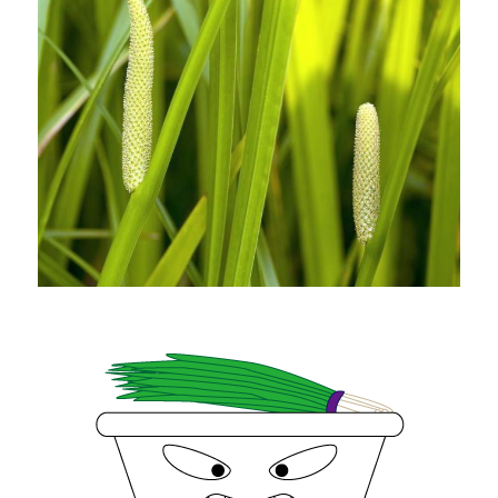
な
い？
花
菖
蒲
と
あ
や
め
や
杜
若
の
見
分
け
方
は？
に