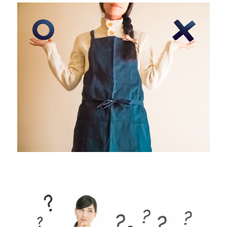
ム
が
消
え
た
昭
和
の
味
駄
菓
子
の
歴
史
と
駄
菓
子
屋
の