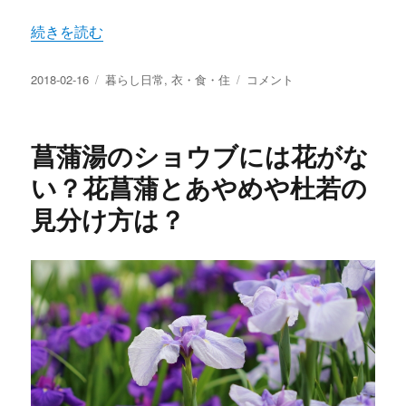
“エプロンとは？いつ誕生したの？つける意味や必要は？メ
続きを読む
投
カ
エ
2018-02-16
暮らし日常
,
衣・食・住
コメント
稿
テ
プ
日:
ゴ
ロ
リ
ン
菖蒲湯のショウブには花がな
ー
と
は？
い？花菖蒲とあやめや杜若の
い
見分け方は？
つ
誕
生
し
た
の？
つ
け
る
意
味