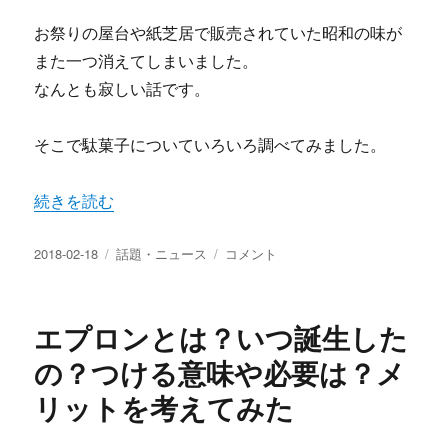
お祭りの屋台や紙芝居で販売されていた昭和の味が
また一つ消えてしまいました。
なんとも寂しい話です。
そこで駄菓子についていろいろ調べてみました。
“駄菓子から元祖梅ジャムが消えた 昭和の味駄菓子の歴史
続きを読む
投
カ
駄
2018-02-18
話題・ニュース
コメント
稿
テ
菓
日:
ゴ
子
リ
か
エプロンとは？いつ誕生した
ー
ら
元
の？つける意味や必要は？メ
祖
リットを考えてみた
梅
ジ
ャ