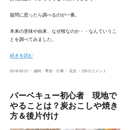
疑問に思ったら調べるのが一番。
本来の意味や由来、なぜ桜なのか・・なんていうこ
とを調べてみました。
“お花見とは？なぜ桜なの？意味や由来 花見の風習いつか
続きを読む
投
カ
タ
お
2018-02-21
歳時・季節・行事
花見
2件のコメント
稿
テ
グ
花
日:
ゴ
見
リ
と
バーベキュー初心者 現地で
ー
は？
な
やることは？炭おこしや焼き
ぜ
方＆後片付け
桜
な
の？