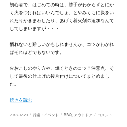
初心者で、はじめての時は、勝手がわからずとにか
く火をつければいいんでしょ、とやみくもに炭をい
れたりかきまわしたり、あげく着火剤の追加なんて
してしまいますが・・・
慣れないと難しいかもしれませんが、コツがわかれ
ばそれほどでもないです。
火おこしのやり方や、焼くときのコツ？注意点、そ
して最後の仕上げの後片付けについてまとめまし
た。
“バーベキュー初心者 現地でやることは？炭おこしや焼き
続きを読む
投
カ
タ
バ
2018-02-20
行楽・イベント
BBQ
,
アウトドア
コメント
稿
テ
グ
ー
日:
ゴ
ベ