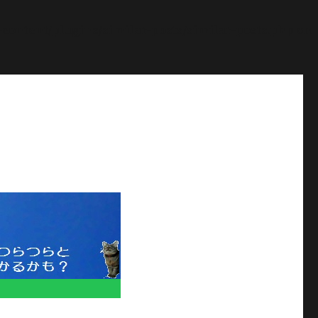
ontent/plugins/similar-posts/similar-posts.php
on