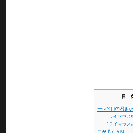
目 
一時的口の渇きか
ドライマウス
ドライマウス
口が渇く原因