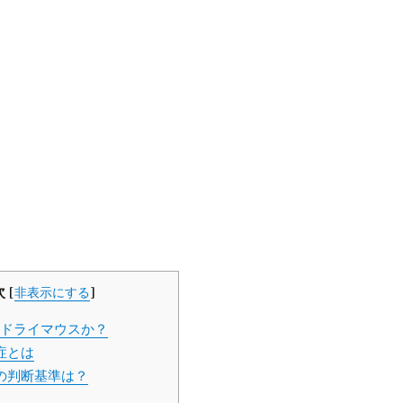
次
[
非表示にする
]
ドライマウスか？
症とは
の判断基準は？