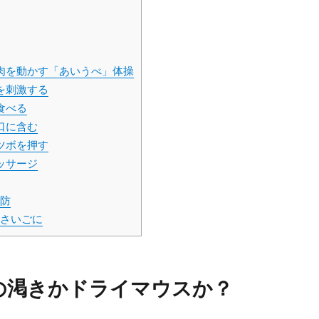
肉を動かす「あいうべ」体操
を刺激する
食べる
口に含む
ツボを押す
ッサージ
防
さいごに
の渇きかドライマウスか？