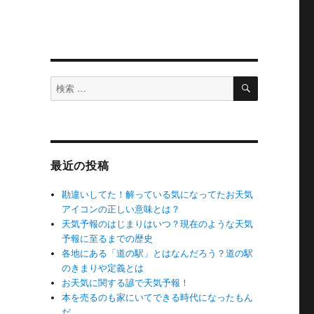
検
検
索
索
対
象:
最近の投稿
勘違いしてた！解っている気になってたお天気
アイコンの正しい意味とは？
天気予報のはじまりはいつ？現在のような天気
予報に至るまでの歴史
各地にある「道の駅」とはなんだろう？道の駅
のきまりや定義とは
お天気に関する諺で天気予報！
本を売るのも家にいてできる時代になったもん
だ