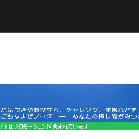
ined in
/home/pasora/pasona-sp.com/public_html/wp-c
サイトはプロモーションを含みます