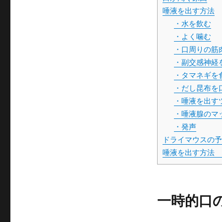
唾液を出す方法
・水を飲む
・よく噛む
・口周りの筋
・副交感神経
・タマネギを
・だし昆布を
・唾液を出す
・唾液腺のマ
・発声
ドライマウスの予
唾液を出す方法 
一時的口