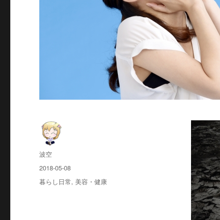
投
波空
稿
投
2018-05-08
者
稿
カ
暮らし日常
,
美容・健康
日:
テ
ゴ
リ