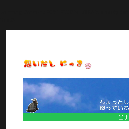
Warning
: Constant POST_PLUGIN_LIBRARY already def
line
27
日常のいろいろ、気になることや季節のイベント情報など/当
思いだし にっき