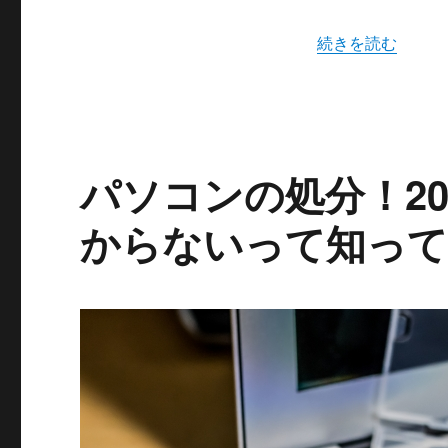
ピ
ッ
“オンライン初詣
続きを読む
ク
ア
ッ
プ！
に
パソコンの処分！20
からないって知って