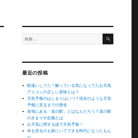
検
検
索
索
対
象:
最近の投稿
勘違いしてた！解っている気になってたお天気
アイコンの正しい意味とは？
天気予報のはじまりはいつ？現在のような天気
予報に至るまでの歴史
各地にある「道の駅」とはなんだろう？道の駅
のきまりや定義とは
お天気に関する諺で天気予報！
本を売るのも家にいてできる時代になったもん
だ