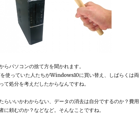
からパソコンの捨て方を聞かれます。
s7を使っていた人たちがWindows10に買い替え、しばらくは両
って処分を考えだしたからなんですね。
たらいいかわからない、データの消去は自分でするのか？費用
者に頼むのか？などなど。そんなことですね。
2003年～のPCは費用がかからないって知ってる？” の