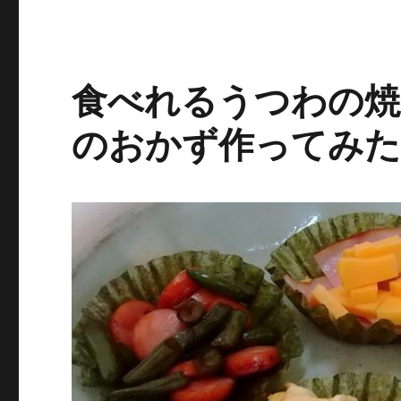
っ
て
る？
に
食べれるうつわの焼
のおかず作ってみ