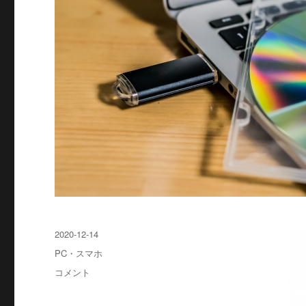
投
2020-12-14
稿
カ
PC・スマホ
日:
テ
パ
コメント
ゴ
ソ
リ
コ