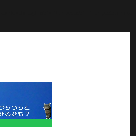
ontent/plugins/similar-posts/similar-posts.php
on