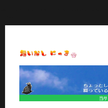
Warning
: Constant POST_PLUGIN_LIBRARY already def
line
27
日常のいろいろ、気になることや季節のイベント情報など/当
思いだし にっき