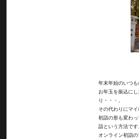
ン
リ
ラ
ー
イ
ン
初
詣
と
は？
ネ
ッ
ト
参
拝
年末年始のいつも
の
お年玉を振込にし
で
き
り・・・。
る
その代わりにマイ
神
初詣の形も変わっ
社
を
詣という方法です
一
オンライン初詣の
部