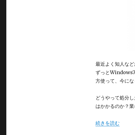
ー
ン
の
処
分！
2003
年
～
の
PC
は
最近よく知人など
費
ずっとWindow
用
が
方使って、今にな
か
か
どうやって処分し
ら
な
はかかるのか？業
い
っ
“パソコンの処分！
続きを読む
て
知