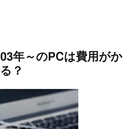
とは？ネット参拝のできる神社を一部ピックアップ！” の
03年～のPCは費用がか
る？