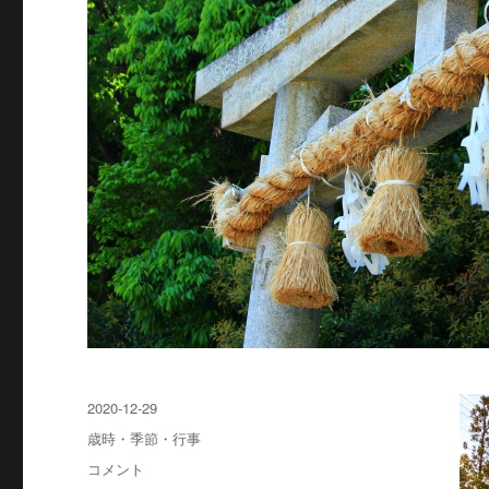
投
2020-12-29
稿
カ
歳時・季節・行事
日:
テ
オ
コメント
ゴ