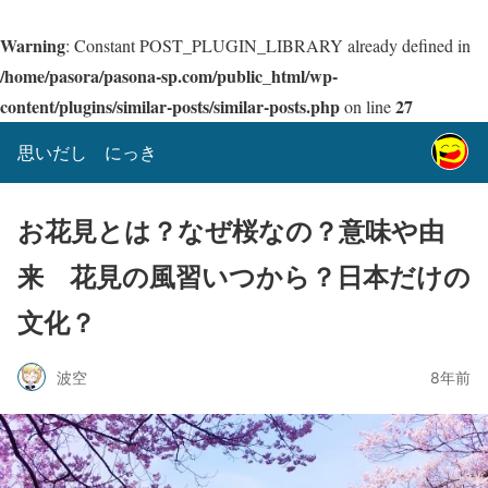
Warning
: Constant POST_PLUGIN_LIBRARY already defined in
/home/pasora/pasona-sp.com/public_html/wp-
content/plugins/similar-posts/similar-posts.php
27
on line
思いだし にっき
お花見とは？なぜ桜なの？意味や由
来 花見の風習いつから？日本だけの
文化？
波空
8年前