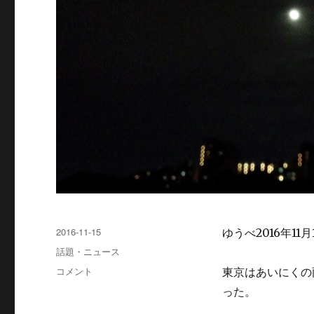
投
2016-11-15
ゆうべ2016年1
稿
カ
話題・ニュース
日:
テ
68
コメント
東京はあいにくの
ゴ
年
った。
リ
ぶ
ー