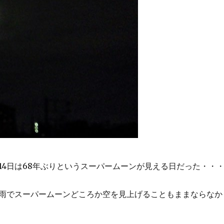
1月14日は68年ぶりというスーパームーンが見える日だった・・
雨でスーパームーンどころか空を見上げることもままならなか