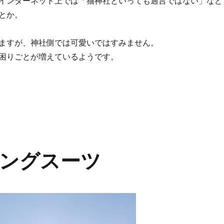
インターネット上では「猫神社といっても過言ではない」など
とか。
ますが、神社側では可愛いではすみません。
困りごとが増えているようです。
社 排除ではなく猫と共存というのはどうだろ？” の
ングスーツ