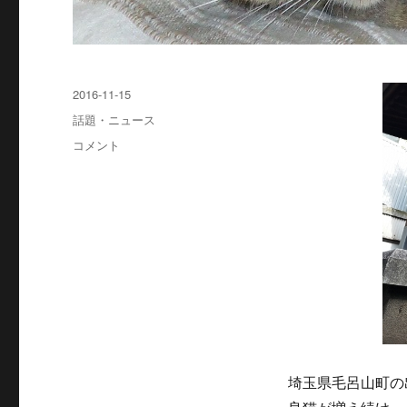
投
2016-11-15
稿
カ
話題・ニュース
日:
テ
毛
コメント
ゴ
呂
リ
山
ー
町
の
猫
神
社
排
除
で
は
な
埼玉県毛呂山町の
く