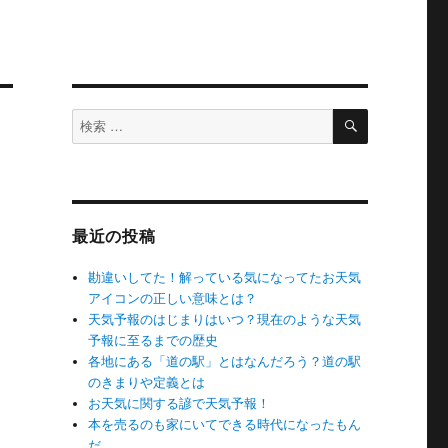
検
検
索
索
対
象:
最近の投稿
勘違いしてた！解っている気になってたお天気
アイコンの正しい意味とは？
天気予報のはじまりはいつ？現在のような天気
予報に至るまでの歴史
各地にある「道の駅」とはなんだろう？道の駅
のきまりや定義とは
お天気に関する諺で天気予報！
本を売るのも家にいてできる時代になったもん
だ