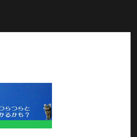
ontent/plugins/similar-posts/similar-posts.php
on