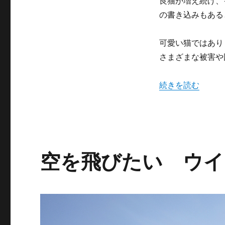
良猫が増え続け、
猫
と
の書き込みもある
共
存
可愛い猫ではあり
と
い
さまざまな被害や
う
の
“毛呂山町の猫神
続きを読む
は
ど
う
だ
ろ？
に
空を飛びたい ウイ