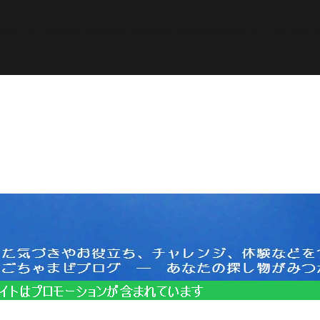
ined in
/home/pasora/pasona-sp.com/public_html/wp-c
サイトはプロモーションを含みます