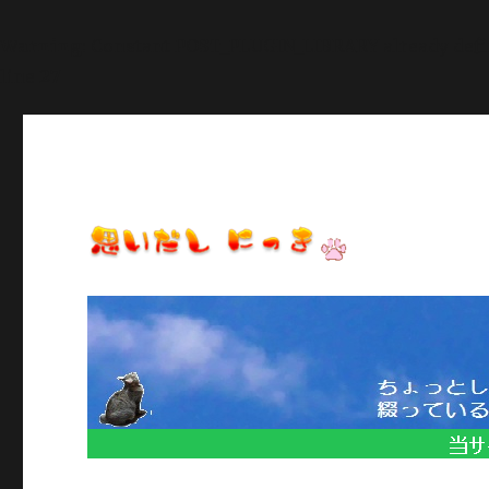
Warning
: Constant POST_PLUGIN_LIBRARY already def
line
27
日常のいろいろ、気になることや季節のイベント情報など/当
思いだし にっき