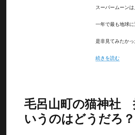
り
の
スーパームーンは
ス
ー
一年で最も地球に
パ
ー
ム
是非見てみたかっ
ー
ン
だ
“68年ぶりのスー
続きを読む
っ
た
翌
日
に
毛呂山町の猫神社 
いうのはどうだろ