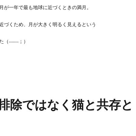
月が一年で最も地球に近づくときの満月。
近づくため、月が大きく明るく見えるという
た（――；）
パームーンだった翌日” の
排除ではなく猫と共存と
？