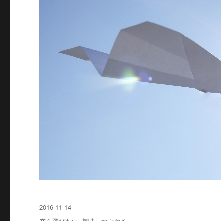
投
2016-11-14
稿
カ
空を飛びたい
,
趣味・つぶやき