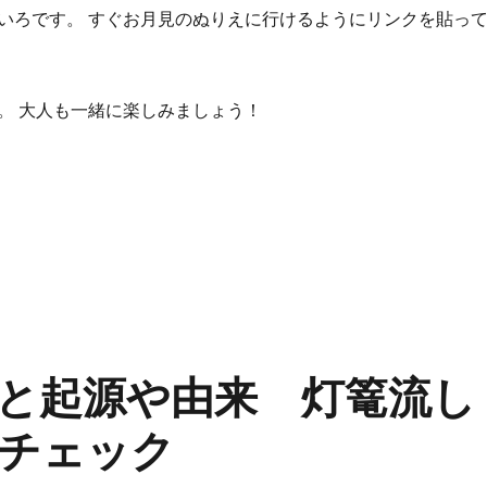
いろです。 すぐお月見のぬりえに行けるようにリンクを貼っ
。 大人も一緒に楽しみましょう！
のぬりえや折り紙で遊ぼう！無料サイトをまとめて紹介” の
と起源や由来 灯篭流し
チェック