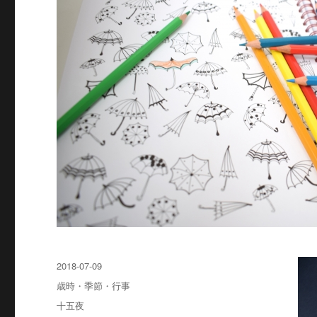
投
2018-07-09
稿
カ
歳時・季節・行事
日:
テ
タ
十五夜
ゴ