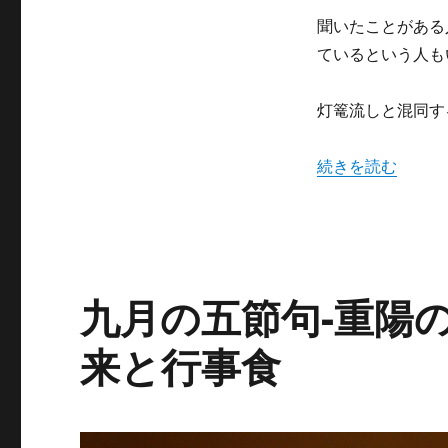
篭
聞いたことがある
流
ているという人も
し
と
の
灯篭流しと混同す
違
い
は？
“精霊流しとは？
続きを読む
日
程
を
チ
ェ
ッ
九月の五節句-重陽
ク
に
来と行事食