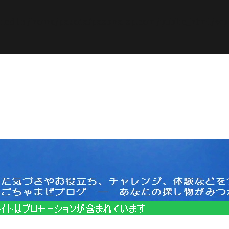
ined in
/home/pasora/pasona-sp.com/public_html/wp-c
サイトはプロモーションを含みます