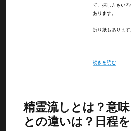
サ
て、探し方もいろ
イ
あります。
ト
を
ま
折り紙もあります
と
め
て
紹
介
“十五夜はお月見
続きを読む
に
精霊流しとは？意味
との違いは？日程を