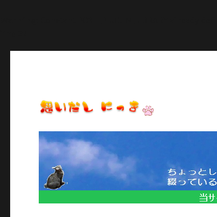
Warning
: Constant POST_PLUGIN_LIBRARY already def
line
27
日常のいろいろ、気になることや季節のイベント情報など/当
思いだし にっき