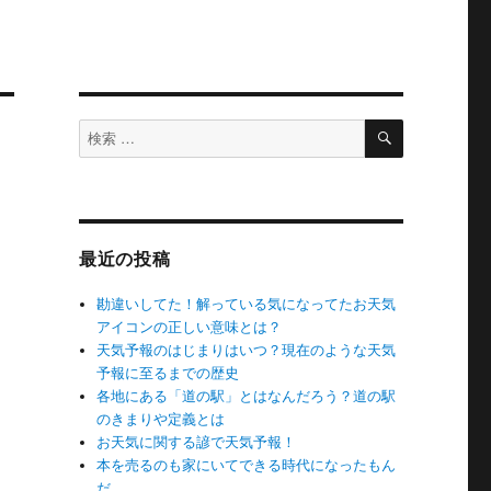
検
検
索
索
対
象:
最近の投稿
勘違いしてた！解っている気になってたお天気
アイコンの正しい意味とは？
天気予報のはじまりはいつ？現在のような天気
予報に至るまでの歴史
各地にある「道の駅」とはなんだろう？道の駅
のきまりや定義とは
お天気に関する諺で天気予報！
本を売るのも家にいてできる時代になったもん
だ