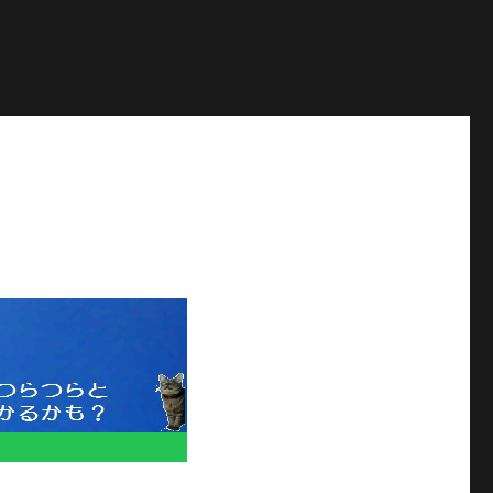
ontent/plugins/similar-posts/similar-posts.php
on