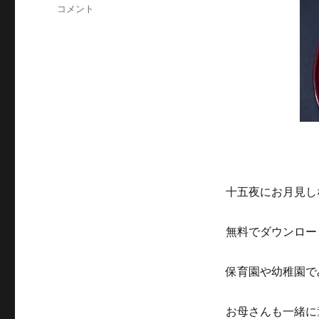
グ
十
コメント
リ
五
ー
夜
は
お
月
見
の
ぬ
り
え
や
折
十五夜にお月見し
り
紙
無料でダウンロー
で
遊
ぼ
保育園や幼稚園で
う！
無
料
お母さんも一緒に