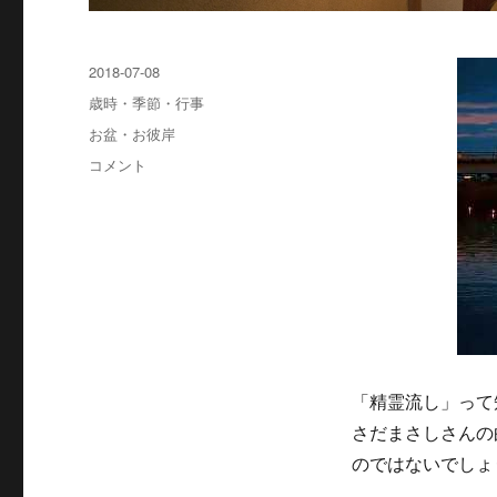
投
2018-07-08
稿
カ
歳時・季節・行事
日:
テ
タ
お盆・お彼岸
ゴ
グ
精
コメント
リ
霊
ー
流
し
と
は？
意
味
と
起
源
「精霊流し」って
や
さだまさしさんの
由
のではないでしょ
来
灯