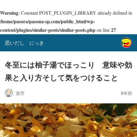
Warning
: Constant POST_PLUGIN_LIBRARY already defined in
/home/pasora/pasona-sp.com/public_html/wp-
content/plugins/similar-posts/similar-posts.php
27
on line
思いだし にっき
冬至には柚子湯でほっこり 意味や効
果と入り方そして気をつけること
波空
9年前