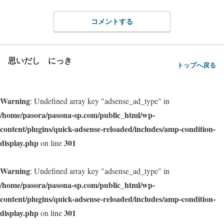
コメントする
思いだし にっき
トップへ戻る
Warning
: Undefined array key "adsense_ad_type" in
/home/pasora/pasona-sp.com/public_html/wp-
content/plugins/quick-adsense-reloaded/includes/amp-condition-
display.php
301
on line
Warning
: Undefined array key "adsense_ad_type" in
/home/pasora/pasona-sp.com/public_html/wp-
content/plugins/quick-adsense-reloaded/includes/amp-condition-
display.php
301
on line