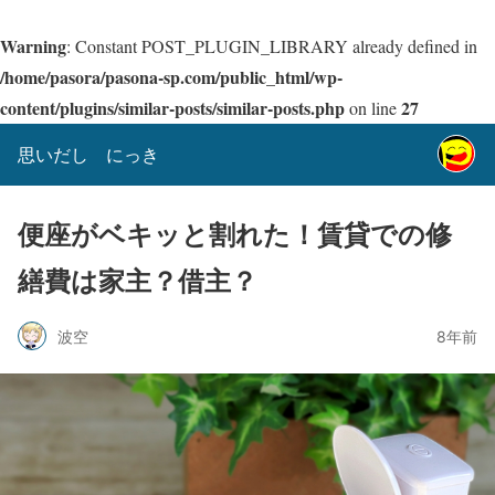
Warning
: Constant POST_PLUGIN_LIBRARY already defined in
/home/pasora/pasona-sp.com/public_html/wp-
content/plugins/similar-posts/similar-posts.php
27
on line
思いだし にっき
便座がベキッと割れた！賃貸での修
繕費は家主？借主？
波空
8年前