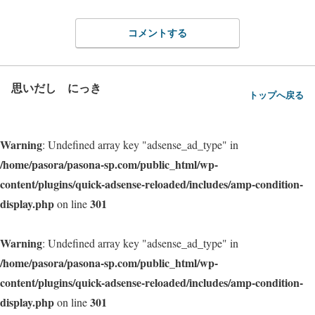
コメントする
思いだし にっき
トップへ戻る
Warning
: Undefined array key "adsense_ad_type" in
/home/pasora/pasona-sp.com/public_html/wp-
content/plugins/quick-adsense-reloaded/includes/amp-condition-
display.php
301
on line
Warning
: Undefined array key "adsense_ad_type" in
/home/pasora/pasona-sp.com/public_html/wp-
content/plugins/quick-adsense-reloaded/includes/amp-condition-
display.php
301
on line