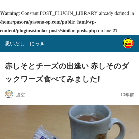
Warning
: Constant POST_PLUGIN_LIBRARY already defined in
/home/pasora/pasona-sp.com/public_html/wp-
content/plugins/similar-posts/similar-posts.php
27
on line
思いだし にっき
赤しそとチーズの出逢い 赤しそのダ
ックワーズ食べてみました!
波空
10年前