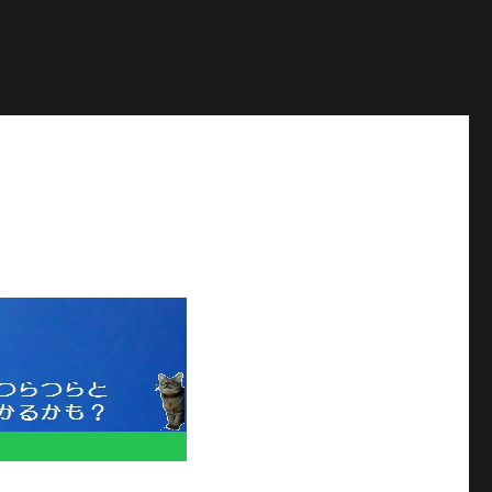
ontent/plugins/similar-posts/similar-posts.php
on