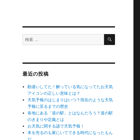
検
検
索
索
対
象:
最近の投稿
勘違いしてた！解っている気になってたお天気
アイコンの正しい意味とは？
天気予報のはじまりはいつ？現在のような天気
予報に至るまでの歴史
各地にある「道の駅」とはなんだろう？道の駅
のきまりや定義とは
お天気に関する諺で天気予報！
本を売るのも家にいてできる時代になったもん
だ