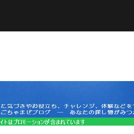
ined in
/home/pasora/pasona-sp.com/public_html/wp-c
サイトはプロモーションを含みます