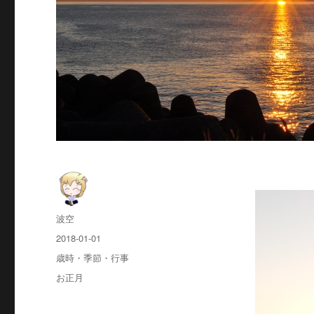
投
波空
稿
投
2018-01-01
者
稿
カ
歳時・季節・行事
日:
テ
タ
お正月
ゴ
グ
リ