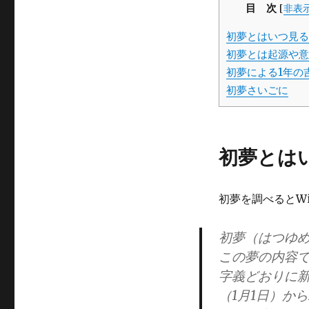
目 次
[
非表
初夢とはいつ見る
初夢とは起源や意
初夢による1年の
初夢さいごに
初夢とは
初夢を調べるとWi
初夢（はつゆ
この夢の内容で
字義どおりに
（1月1日）か