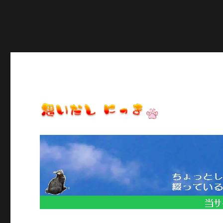
Warning
: Constant POST_PLUGIN_LIBRARY already def
line
27
日常のいろいろ、気になることや季節のイベント情報など/当
思いだし にっき