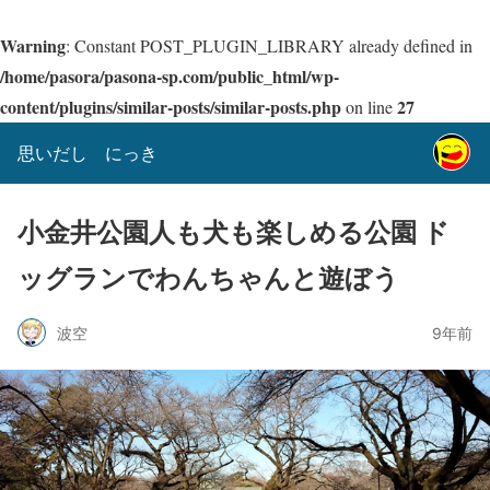
Warning
: Constant POST_PLUGIN_LIBRARY already defined in
/home/pasora/pasona-sp.com/public_html/wp-
content/plugins/similar-posts/similar-posts.php
27
on line
思いだし にっき
小金井公園人も犬も楽しめる公園 ド
ッグランでわんちゃんと遊ぼう
波空
9年前