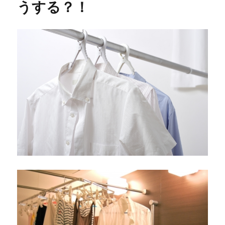
うする？！
ゆ）
の
語
源
と
は？
い
ろ
い
ろ
あ
る
梅
雨
の
種
類
に