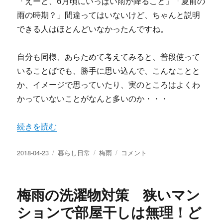
「えーと、6月頃にいっぱい雨が降ること」「夏前の
雨の時期？」間違ってはいないけど、ちゃんと説明
できる人はほとんどいなかったんですね。
自分も同様、あらためて考えてみると、普段使って
いることばでも、勝手に思い込んで、こんなことと
か、イメージで思っていたり、実のところはよくわ
かっていないことがなんと多いのか・・・
“梅雨とは？梅雨（つゆ）の語源とは？いろいろある梅雨の
続きを読む
投
カ
タ
梅
2018-04-23
暮らし日常
梅雨
コメント
稿
テ
グ
雨
日:
ゴ
と
リ
は？
梅雨の洗濯物対策 狭いマン
ー
梅
雨
ションで部屋干しは無理！ど
（つ