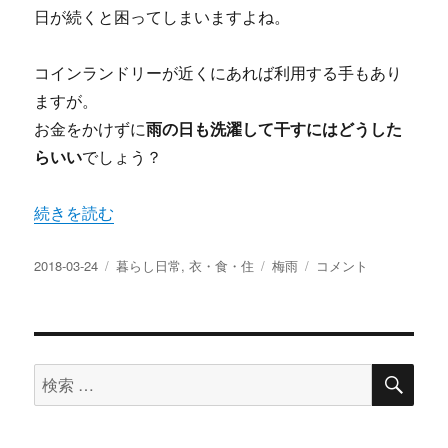
日が続くと困ってしまいますよね。
コインランドリーが近くにあれば利用する手もあり
ますが。
お金をかけずに
雨の日も洗濯して干すにはどうした
らいい
でしょう？
“梅雨の洗濯物対策 狭いマンションで部屋干しは無理！ど
続きを読む
投
カ
タ
梅
2018-03-24
暮らし日常
,
衣・食・住
梅雨
コメント
稿
テ
グ
雨
日:
ゴ
の
リ
洗
ー
濯
検
物
検
索
対
索
策
対
狭