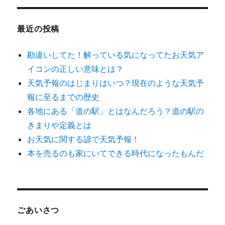
い
象:
マ
ン
最近の投稿
シ
ョ
勘違いしてた！解っている気になってたお天気ア
ン
で
イコンの正しい意味とは？
部
天気予報のはじまりはいつ？現在のような天気予
屋
報に至るまでの歴史
干
し
各地にある「道の駅」とはなんだろう？道の駅の
は
きまりや定義とは
無
お天気に関する諺で天気予報！
理！
ど
本を売るのも家にいてできる時代になったもんだ
う
す
る？！
に
ごあいさつ