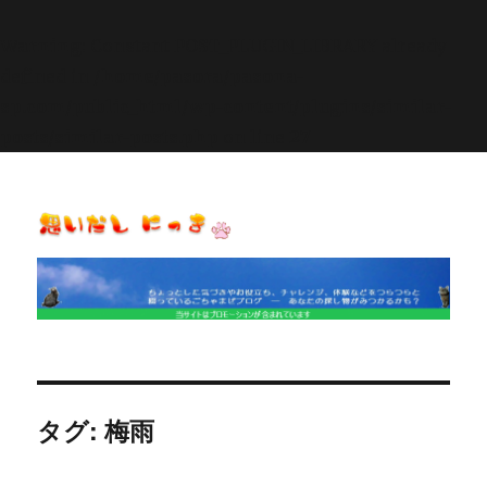
Warning
: Constant POST_PLUGIN_LIBRARY already
defined in
/home/pasora/pasona-
sp.com/public_html/wp-content/plugins/similar-
posts/similar-posts.php
on line
27
思いだし にっき
タグ:
梅雨