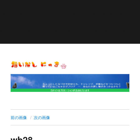
Warning
: Constant POST_PLUGIN_LIBRARY already
defined in
/home/pasora/pasona-
sp.com/public_html/wp-content/plugins/similar-
posts/similar-posts.php
on line
27
思いだし にっき
前の画像
次の画像
wb28