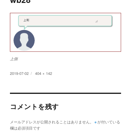
上側
投
フ
2019-07-02
404 × 142
稿
ル
日:
サ
イ
ズ
コメントを残す
メールアドレスが公開されることはありません。
※
が付いている
欄は必須項目です