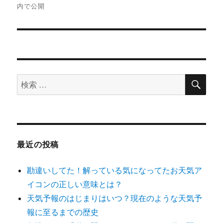
内で公開
ナ
ビ
ゲ
ー
検
検
索
シ
索
対
ョ
象:
ン
最近の投稿
勘違いしてた！解っている気になってたお天気ア
イコンの正しい意味とは？
天気予報のはじまりはいつ？現在のような天気予
報に至るまでの歴史