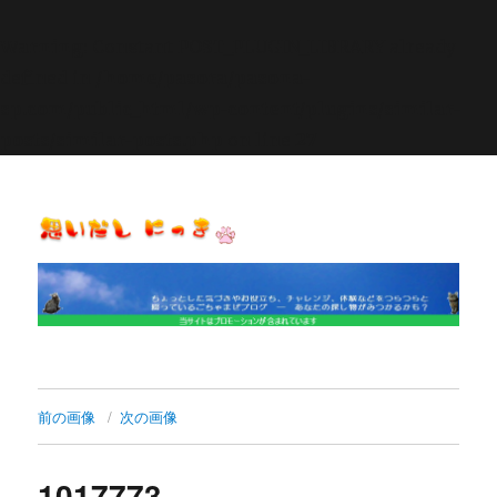
Warning
: Constant POST_PLUGIN_LIBRARY already
defined in
/home/pasora/pasona-
sp.com/public_html/wp-content/plugins/similar-
posts/similar-posts.php
on line
27
思いだし にっき
前の画像
次の画像
1017773