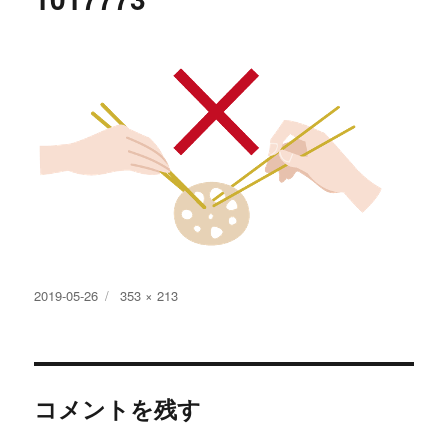
投
フ
2019-05-26
353 × 213
稿
ル
日:
サ
イ
ズ
コメントを残す