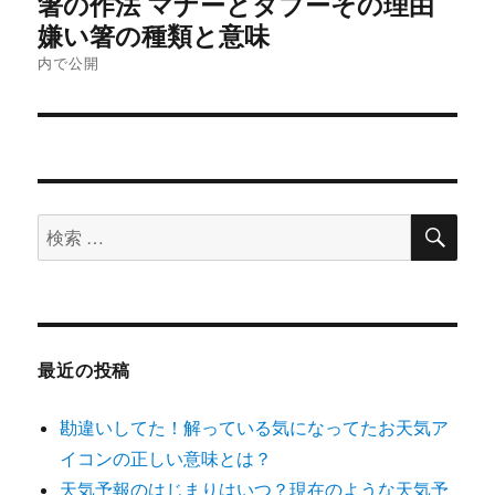
箸の作法 マナーとタブーその理由
稿
嫌い箸の種類と意味
内で公開
ナ
ビ
ゲ
ー
検
検
索
シ
索
対
ョ
象:
ン
最近の投稿
勘違いしてた！解っている気になってたお天気ア
イコンの正しい意味とは？
天気予報のはじまりはいつ？現在のような天気予