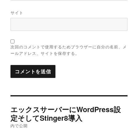
サイト
次回のコメントで使用するためブラウザーに自分の名前、メ
ールアドレス、サイトを保存する。
投
エックスサーバーにWordPress設
稿
定そしてStinger8導入
内で公開
ナ