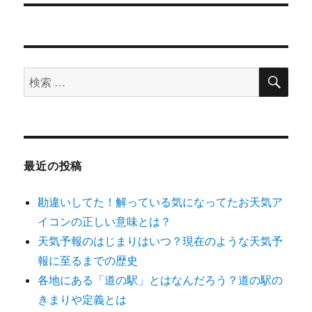
ビ
ゲ
ー
検
検
索
シ
索
対
ョ
象:
ン
最近の投稿
勘違いしてた！解っている気になってたお天気ア
イコンの正しい意味とは？
天気予報のはじまりはいつ？現在のような天気予
報に至るまでの歴史
各地にある「道の駅」とはなんだろう？道の駅の
きまりや定義とは