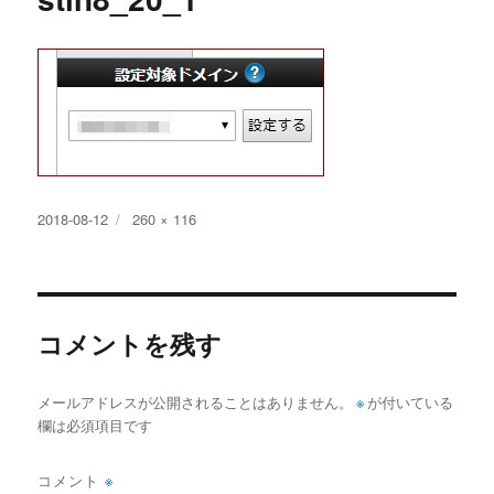
投
フ
2018-08-12
260 × 116
稿
ル
日:
サ
イ
ズ
コメントを残す
メールアドレスが公開されることはありません。
※
が付いている
欄は必須項目です
コメント
※