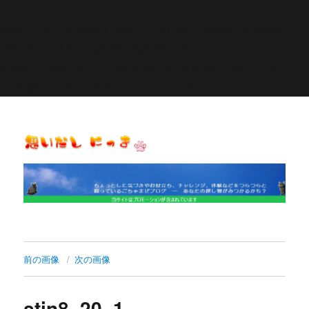
Warning
: Constant POST_PLUGIN_LIBRARY already
defined in
/home/pasora/pasona-
sp.com/public_html/wp-content/plugins/similar-
posts/similar-posts.php
on line
27
思いだし にっき
前の画像
次の画像
stin8_20_1