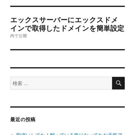
投
エックスサーバーにエックスドメ
稿
インで取得したドメインを簡単設定
内で公開
ナ
ビ
ゲ
ー
検
検
索
シ
索
対
ョ
象:
ン
最近の投稿
勘違いしてた！解っている気になってたお天気ア