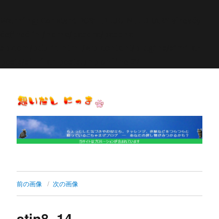
Warning
: Constant POST_PLUGIN_LIBRARY already
defined in
/home/pasora/pasona-
sp.com/public_html/wp-content/plugins/similar-
posts/similar-posts.php
on line
27
思いだし にっき
前の画像
次の画像
stin8_14