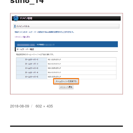
投
フ
2018-08-09
602 × 435
稿
ル
日:
サ
イ
ズ