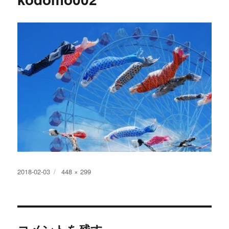
投
フ
2018-02-03
448 × 299
稿
ル
日:
サ
イ
ズ