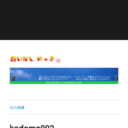
Warning
: Constant POST_PLUGIN_LIBRARY already
defined in
/home/pasora/pasona-
sp.com/public_html/wp-content/plugins/similar-
posts/similar-posts.php
on line
27
思いだし にっき
次の画像
kodomo002