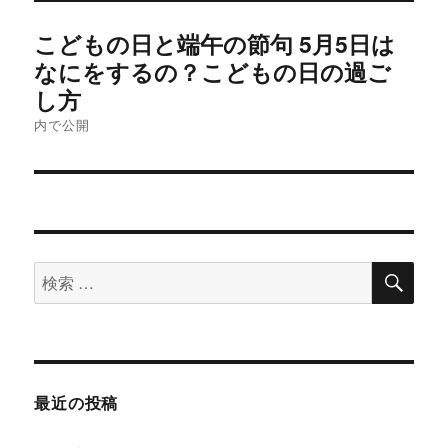
投
こどもの日と端午の節句 5月5日は
稿
なにをするの？こどもの日の過ご
し方
ナ
内で公開
ビ
ゲ
ー
シ
検
検
索
索
ョ
対
ン
象:
最近の投稿