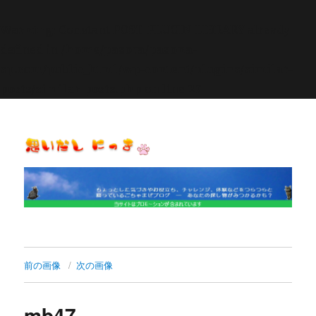
Warning
: Constant POST_PLUGIN_LIBRARY already
defined in
/home/pasora/pasona-
sp.com/public_html/wp-content/plugins/similar-
posts/similar-posts.php
on line
27
思いだし にっき
前の画像
次の画像
mb47