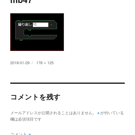
投
フ
2018-01-29
178 × 125
稿
ル
日:
サ
イ
ズ
コメントを残す
メールアドレスが公開されることはありません。
※
が付いている
欄は必須項目です
コメント
※