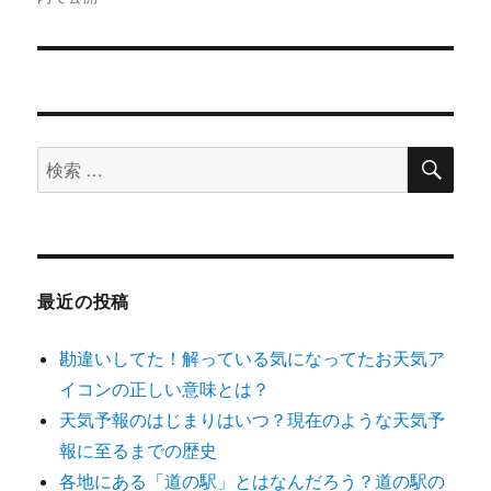
ビ
ゲ
ー
シ
検
検
索
索
ョ
対
ン
象:
最近の投稿
勘違いしてた！解っている気になってたお天気ア
イコンの正しい意味とは？
天気予報のはじまりはいつ？現在のような天気予
報に至るまでの歴史
各地にある「道の駅」とはなんだろう？道の駅の