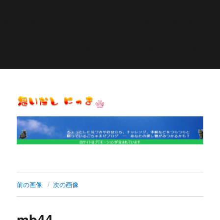
Warning
: Constant POST_PLUGIN_LIBRARY already
defined in
/home/pasora/pasona-
sp.com/public_html/wp-content/plugins/similar-
posts/similar-posts.php
on line
27
思いだし にっき
前の画像
次の画像
mb44