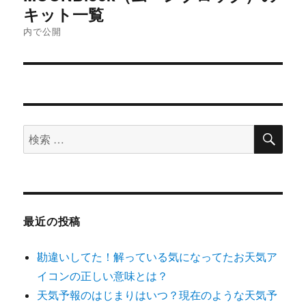
キット一覧
ナ
内で公開
ビ
ゲ
ー
シ
検
検
索
索
ョ
対
ン
象:
最近の投稿
勘違いしてた！解っている気になってたお天気ア
イコンの正しい意味とは？
天気予報のはじまりはいつ？現在のような天気予