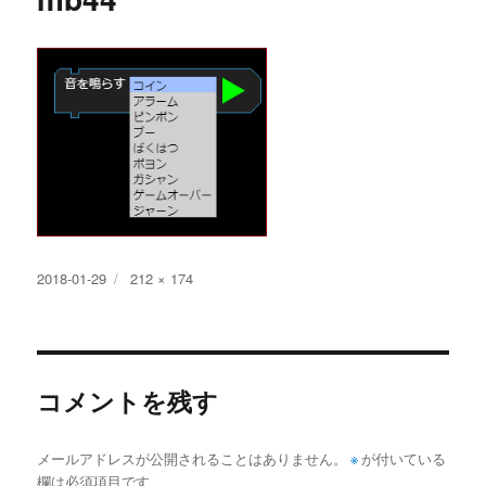
投
フ
2018-01-29
212 × 174
稿
ル
日:
サ
イ
ズ
コメントを残す
メールアドレスが公開されることはありません。
※
が付いている
欄は必須項目です