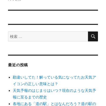
ビ
ゲ
ー
シ
検
検
索
索
ョ
対
ン
象:
最近の投稿
勘違いしてた！解っている気になってたお天気ア
イコンの正しい意味とは？
天気予報のはじまりはいつ？現在のような天気予
報に至るまでの歴史
各地にある「道の駅」とはなんだろう？道の駅の