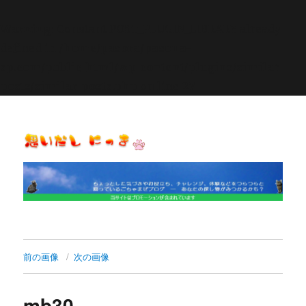
Warning
: Constant POST_PLUGIN_LIBRARY already
defined in
/home/pasora/pasona-
sp.com/public_html/wp-content/plugins/similar-
posts/similar-posts.php
on line
27
思いだし にっき
前の画像
次の画像
mb30