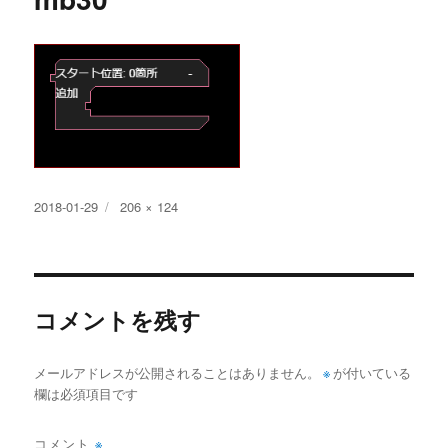
投
フ
2018-01-29
206 × 124
稿
ル
日:
サ
イ
ズ
コメントを残す
メールアドレスが公開されることはありません。
※
が付いている
欄は必須項目です
コメント
※