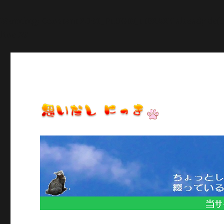
Warning
: Constant POST_PLUGIN_LIBRARY already def
line
27
日常のいろいろ、気になることや季節のイベント情報など/当
思いだし にっき