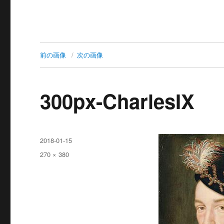
前の画像
次の画像
300px-CharlesIX
投
2018-01-15
稿
フ
270 × 380
日:
ル
サ
イ
ズ