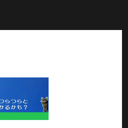
ontent/plugins/similar-posts/similar-posts.php
on