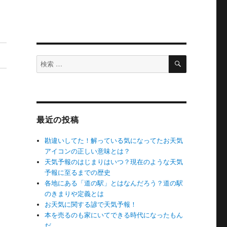
検
検
索
索
対
象:
最近の投稿
勘違いしてた！解っている気になってたお天気
アイコンの正しい意味とは？
天気予報のはじまりはいつ？現在のような天気
予報に至るまでの歴史
各地にある「道の駅」とはなんだろう？道の駅
のきまりや定義とは
お天気に関する諺で天気予報！
本を売るのも家にいてできる時代になったもん
だ