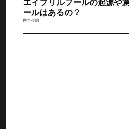
エイプリルフールの起源や
稿
ールはあるの？
ナ
内で公開
ビ
ゲ
ー
シ
ョ
ン