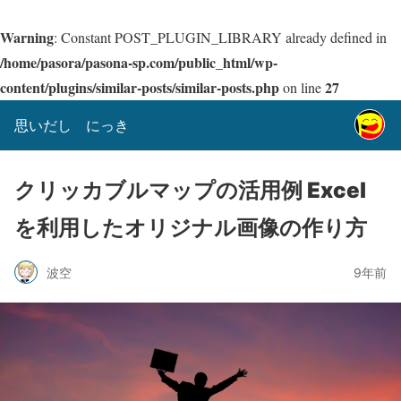
Warning
: Constant POST_PLUGIN_LIBRARY already defined in
/home/pasora/pasona-sp.com/public_html/wp-
content/plugins/similar-posts/similar-posts.php
27
on line
思いだし にっき
クリッカブルマップの活用例 Excel
を利用したオリジナル画像の作り方
波空
9年前