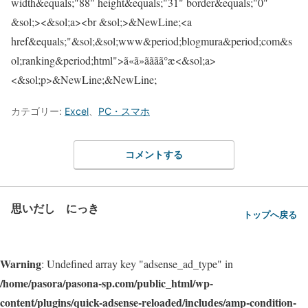
カテゴリー:
Excel
、
PC・スマホ
コメントする
思いだし にっき
トップへ戻る
Warning
: Undefined array key "adsense_ad_type" in
/home/pasora/pasona-sp.com/public_html/wp-
content/plugins/quick-adsense-reloaded/includes/amp-condition-