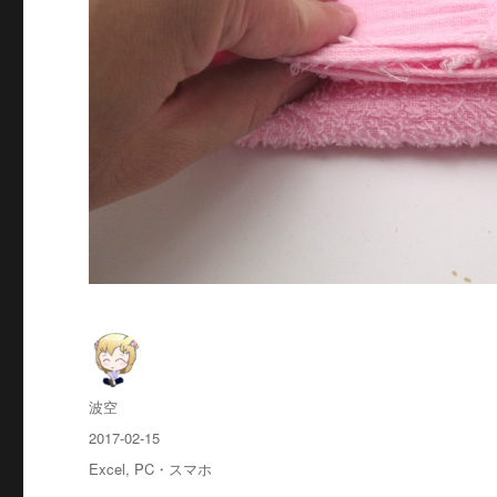
投
波空
稿
投
2017-02-15
者
稿
カ
Excel
,
PC・スマホ
日:
テ