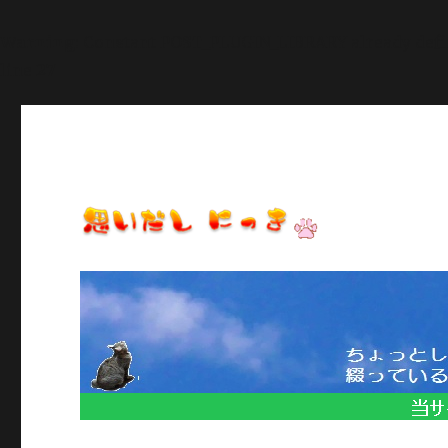
Warning
: Constant POST_PLUGIN_LIBRARY already def
line
27
日常のいろいろ、気になることや季節のイベント情報など/当
思いだし にっき