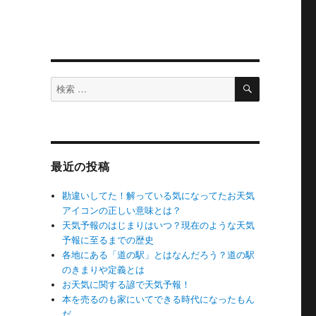
り
検
検
索
索
対
象:
最近の投稿
勘違いしてた！解っている気になってたお天気
アイコンの正しい意味とは？
天気予報のはじまりはいつ？現在のような天気
予報に至るまでの歴史
各地にある「道の駅」とはなんだろう？道の駅
のきまりや定義とは
お天気に関する諺で天気予報！
本を売るのも家にいてできる時代になったもん
だ