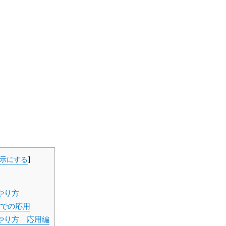
示にする
]
やり方
での応用
やり方 応用編