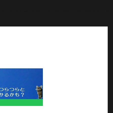
ontent/plugins/similar-posts/similar-posts.php
on