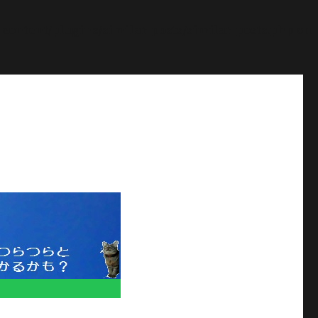
ontent/plugins/similar-posts/similar-posts.php
on