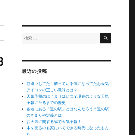
検
検
索
索
対
8
象:
最近の投稿
勘違いしてた！解っている気になってたお天気
アイコンの正しい意味とは？
天気予報のはじまりはいつ？現在のような天気
予報に至るまでの歴史
各地にある「道の駅」とはなんだろう？道の駅
のきまりや定義とは
お天気に関する諺で天気予報！
本を売るのも家にいてできる時代になったもん
だ