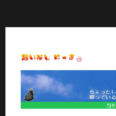
Warning
: Constant POST_PLUGIN_LIBRARY already def
line
27
日常のいろいろ、気になることや季節のイベント情報など/当
思いだし にっき