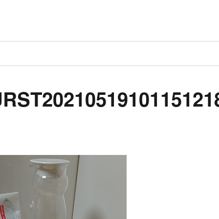
RST2021051910115121