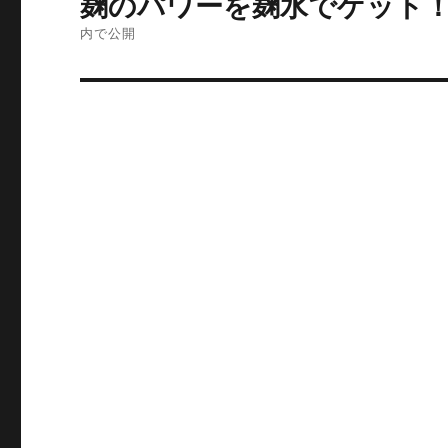
麹のパワーを麹水でゲット
稿
内で公開
ナ
ビ
ゲ
ー
シ
ョ
ン