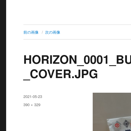
前の画像
次の画像
HORIZON_0001_BU
_COVER.JPG
投
2021-05-23
稿
フ
390 × 329
日:
ル
サ
イ
ズ