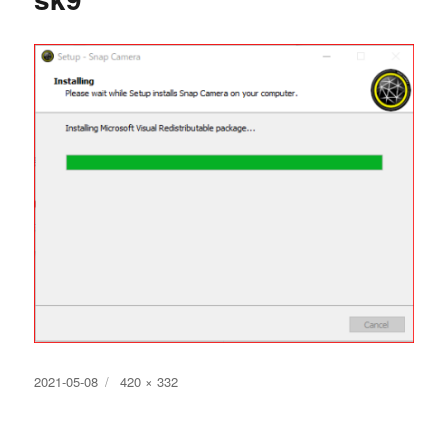
投
フ
2021-05-08
420 × 332
稿
ル
日:
サ
イ