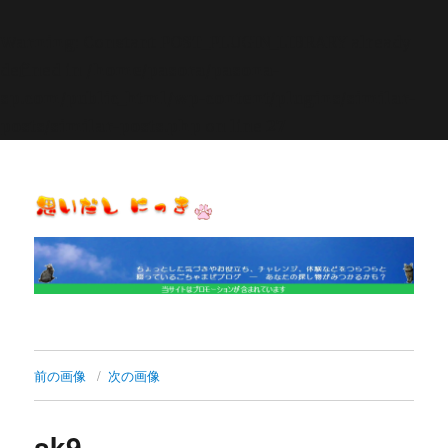
Warning
: Constant POST_PLUGIN_LIBRARY already
defined in
/home/pasora/pasona-
sp.com/public_html/wp-content/plugins/similar-
posts/similar-posts.php
on line
27
思いだし にっき
前の画像
次の画像
sk9