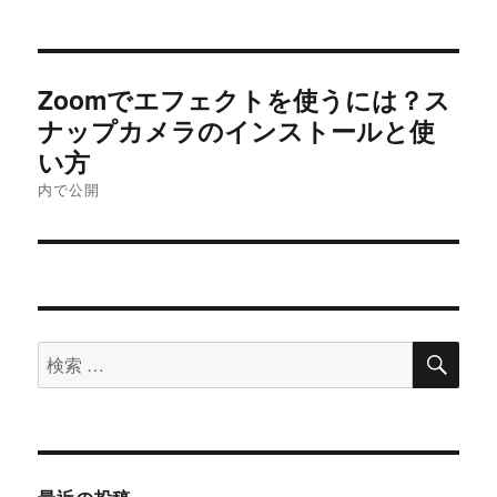
投
Zoomでエフェクトを使うには？ス
稿
ナップカメラのインストールと使
い方
ナ
内で公開
ビ
ゲ
ー
シ
検
検
索
索
ョ
対
ン
象: