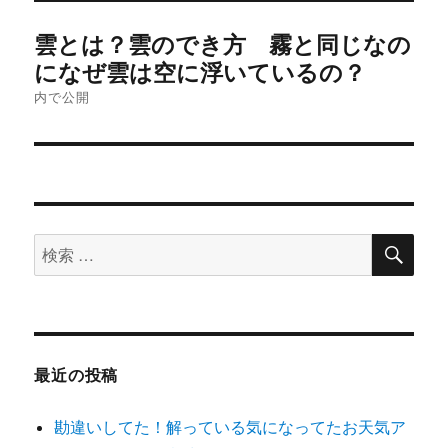
投
雲とは？雲のでき方 霧と同じなの
稿
になぜ雲は空に浮いているの？
内で公開
ナ
ビ
ゲ
ー
検
検
索
シ
索
対
ョ
象:
ン
最近の投稿
勘違いしてた！解っている気になってたお天気ア