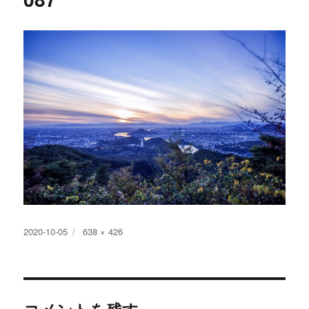
投
フ
2020-10-05
638 × 426
稿
ル
日:
サ
イ
ズ