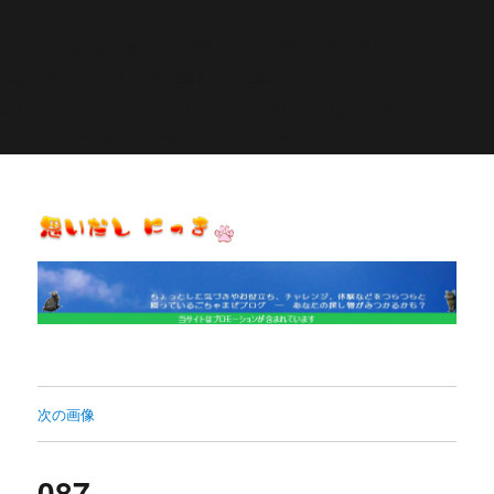
Warning
: Constant POST_PLUGIN_LIBRARY already
defined in
/home/pasora/pasona-
sp.com/public_html/wp-content/plugins/similar-
posts/similar-posts.php
on line
27
思いだし にっき
次の画像
087