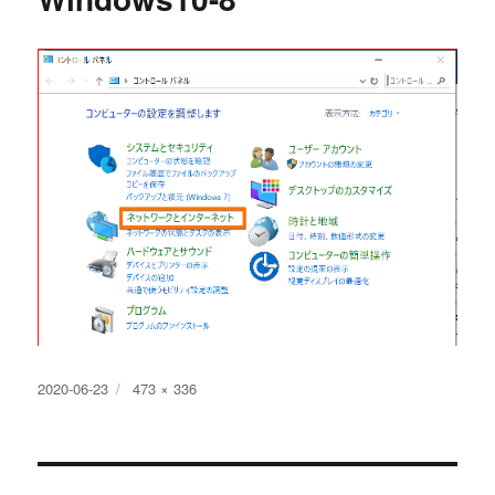
投
フ
2020-06-23
473 × 336
稿
ル
日:
サ
イ
ズ