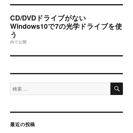
投
CD/DVDドライブがない
稿
Windows10で7の光学ドライブを使
う
ナ
内で公開
ビ
ゲ
ー
シ
検
検
索
索
ョ
対
ン
象:
最近の投稿