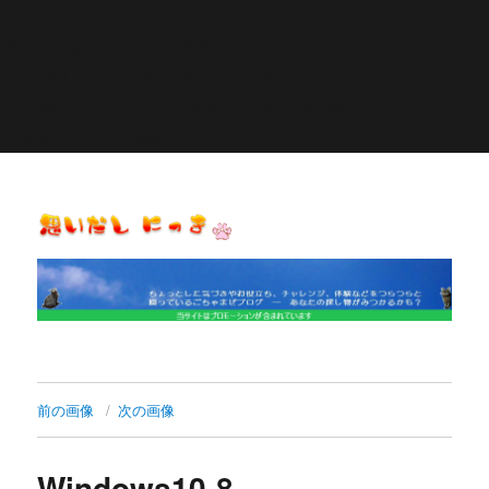
Warning
: Constant POST_PLUGIN_LIBRARY already
defined in
/home/pasora/pasona-
sp.com/public_html/wp-content/plugins/similar-
posts/similar-posts.php
on line
27
思いだし にっき
前の画像
次の画像
Windows10-8