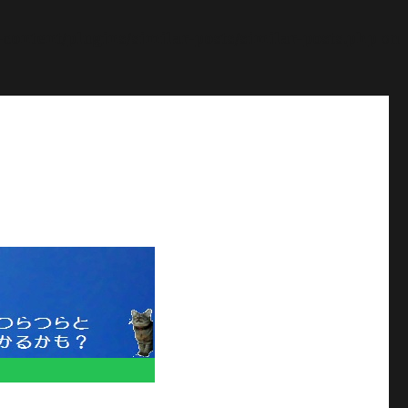
ontent/plugins/similar-posts/similar-posts.php
on