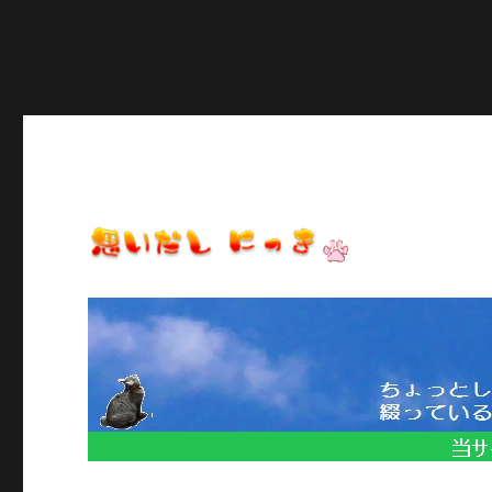
Warning
: Constant POST_PLUGIN_LIBRARY already def
line
27
日常のいろいろ、気になることや季節のイベント情報など/当
思いだし にっき