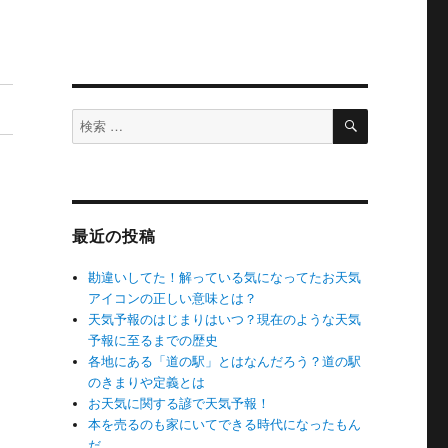
検
検
索
索
対
象:
最近の投稿
勘違いしてた！解っている気になってたお天気
アイコンの正しい意味とは？
天気予報のはじまりはいつ？現在のような天気
予報に至るまでの歴史
各地にある「道の駅」とはなんだろう？道の駅
のきまりや定義とは
お天気に関する諺で天気予報！
本を売るのも家にいてできる時代になったもん
だ