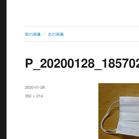
前の画像
次の画像
P_20200128_1857
投
2020-01-28
稿
フ
350 × 214
日:
ル
サ
イ
ズ