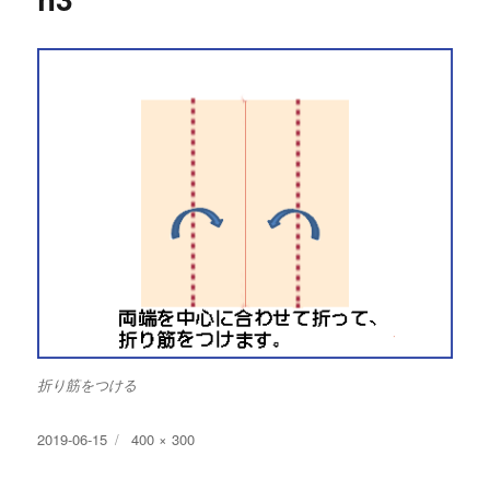
折り筋をつける
投
フ
2019-06-15
400 × 300
稿
ル
日:
サ