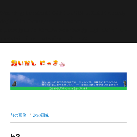
Warning
: Constant POST_PLUGIN_LIBRARY already
defined in
/home/pasora/pasona-
sp.com/public_html/wp-content/plugins/similar-
posts/similar-posts.php
on line
27
思いだし にっき
前の画像
次の画像
h3