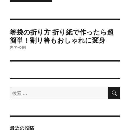
投
箸袋の折り方 折り紙で作ったら超
稿
簡単！割り箸もおしゃれに変身
内で公開
ナ
ビ
ゲ
ー
検
検
索
シ
索
対
ョ
象:
ン
最近の投稿