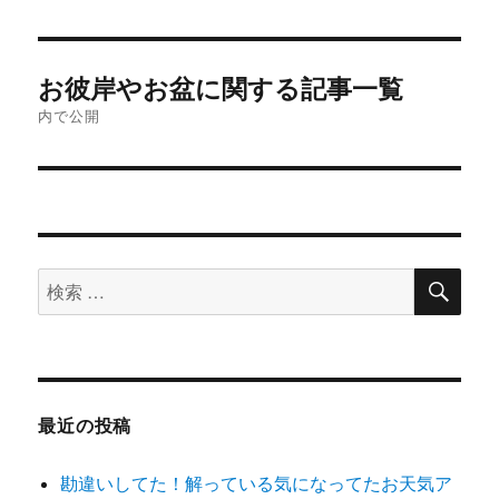
投
お彼岸やお盆に関する記事一覧
稿
内で公開
ナ
ビ
ゲ
検
検
ー
索
索
シ
対
象:
ョ
最近の投稿
ン
勘違いしてた！解っている気になってたお天気ア