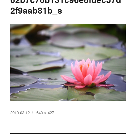
2f9aab81b_s
投
フ
2019-03-12
640 × 427
稿
ル
日:
サ
イ