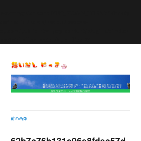
Warning
: Constant POST_PLUGIN_LIBRARY already
defined in
/home/pasora/pasona-
sp.com/public_html/wp-content/plugins/similar-
posts/similar-posts.php
on line
27
思いだし にっき
前の画像
62b7c76b131c96e8fdec57d