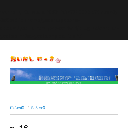
Warning
: Constant POST_PLUGIN_LIBRARY already
defined in
/home/pasora/pasona-
sp.com/public_html/wp-content/plugins/similar-
posts/similar-posts.php
on line
27
思いだし にっき
前の画像
次の画像
p_16