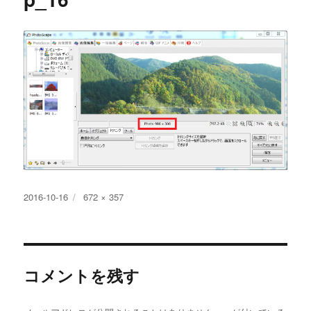
投
フ
2016-10-16
672 × 357
稿
ル
日:
サ
イ
ズ
コメントを残す