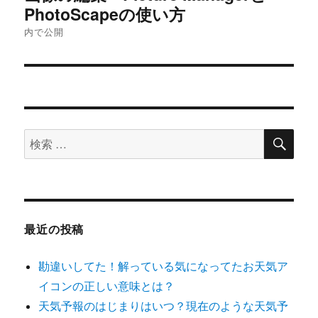
稿
PhotoScapeの使い方
内で公開
ナ
ビ
ゲ
ー
検
検
索
シ
索
対
ョ
象:
ン
最近の投稿
勘違いしてた！解っている気になってたお天気ア
イコンの正しい意味とは？
天気予報のはじまりはいつ？現在のような天気予