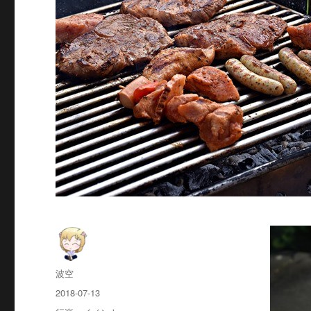
投
波空
稿
投
2018-07-13
者
稿