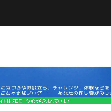
ined in
/home/pasora/pasona-sp.com/public_html/wp-c
サイトはプロモーションを含みます