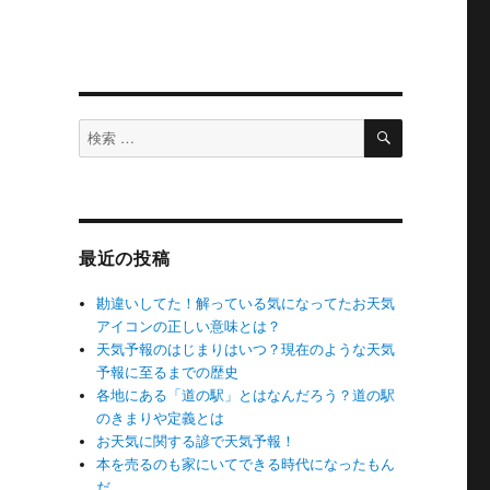
検
検
索
索
対
象:
最近の投稿
勘違いしてた！解っている気になってたお天気
アイコンの正しい意味とは？
天気予報のはじまりはいつ？現在のような天気
予報に至るまでの歴史
各地にある「道の駅」とはなんだろう？道の駅
のきまりや定義とは
お天気に関する諺で天気予報！
本を売るのも家にいてできる時代になったもん
だ