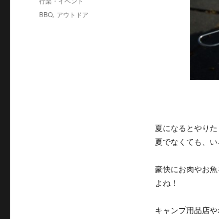
カ
行楽・イベント
日:
テ
タ
BBQ
,
アウトドア
ゴ
グ
リ
ー
夏になるとやりた
夏でなくても、い
豪快にお肉やお魚
よね！
キャンプ用品店や