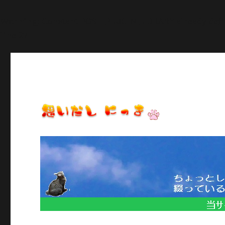
Warning
: Constant POST_PLUGIN_LIBRARY already def
line
27
日常のいろいろ、気になることや季節のイベント情報など/当
思いだし にっき