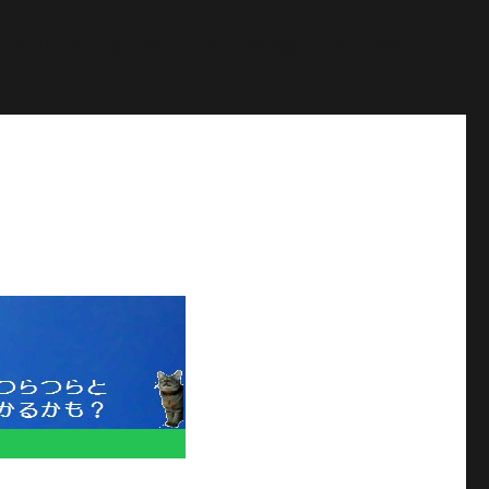
ontent/plugins/similar-posts/similar-posts.php
on