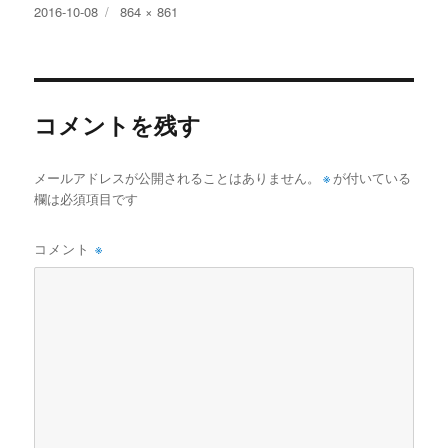
投
フ
2016-10-08
864 × 861
稿
ル
日:
サ
イ
ズ
コメントを残す
メールアドレスが公開されることはありません。
※
が付いている
欄は必須項目です
コメント
※