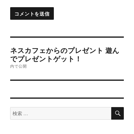
投
ネスカフェからのプレゼント 遊ん
稿
でプレゼントゲット！
内で公開
ナ
ビ
ゲ
ー
検
検
索
シ
索
対
ョ