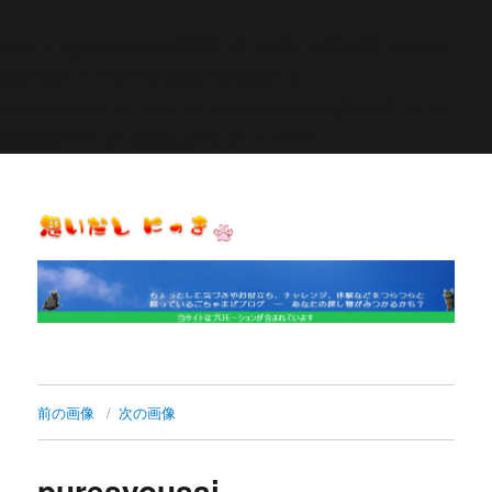
Warning
: Constant POST_PLUGIN_LIBRARY already
defined in
/home/pasora/pasona-
sp.com/public_html/wp-content/plugins/similar-
posts/similar-posts.php
on line
27
思いだし にっき
前の画像
次の画像
puresyousai