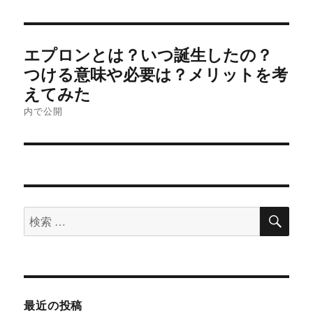
投
エプロンとは？いつ誕生したの？
稿
つける意味や必要は？メリットを考
えてみた
ナ
内で公開
ビ
ゲ
ー
シ
検
検
索
索
ョ
対
ン
象:
最近の投稿