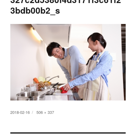
3bdb00b2_s
投
フ
2018-02-16
506 × 337
稿
ル
日:
サ
イ