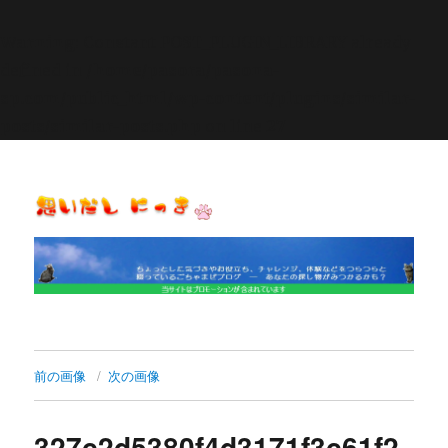
Warning
: Constant POST_PLUGIN_LIBRARY already
defined in
/home/pasora/pasona-
sp.com/public_html/wp-content/plugins/similar-
posts/similar-posts.php
on line
27
思いだし にっき
前の画像
次の画像
327c2d5380f4d3171f3c61f2