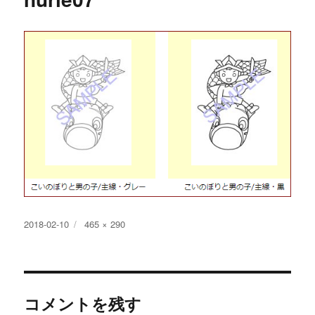
投
フ
2018-02-10
465 × 290
稿
ル
日:
サ
イ
ズ
コメントを残す