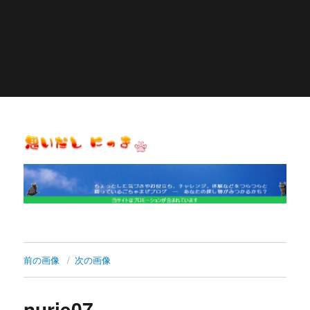
Warning
: Constant POST_PLUGIN_LIBRARY already
defined in
/home/pasora/pasona-
sp.com/public_html/wp-content/plugins/similar-
posts/similar-posts.php
on line
27
思いだし にっき
前の画像
次の画像
nurie07