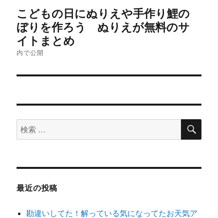
投
こどもの日にぬりえや手作り鯉の
稿
ぼりを作ろう ぬりえが無料のサ
イトまとめ
ナ
内で公開
ビ
ゲ
ー
シ
検
検
索
索
ョ
対
ン
象:
最近の投稿
勘違いしてた！解っている気になってたお天気ア