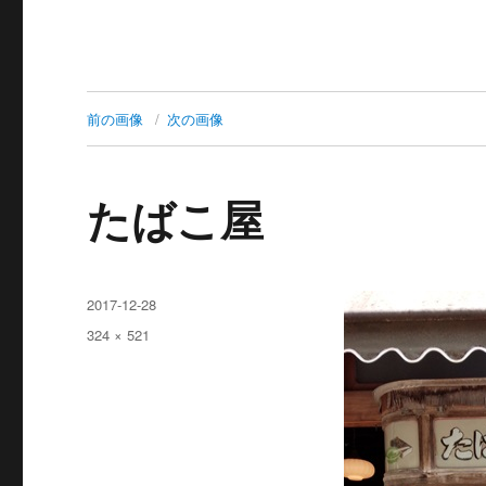
前の画像
次の画像
たばこ屋
投
2017-12-28
稿
フ
324 × 521
日:
ル
サ
イ
ズ