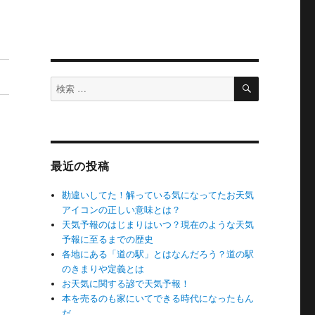
検
検
索
索
対
象:
最近の投稿
勘違いしてた！解っている気になってたお天気
アイコンの正しい意味とは？
天気予報のはじまりはいつ？現在のような天気
予報に至るまでの歴史
各地にある「道の駅」とはなんだろう？道の駅
のきまりや定義とは
お天気に関する諺で天気予報！
本を売るのも家にいてできる時代になったもん
だ