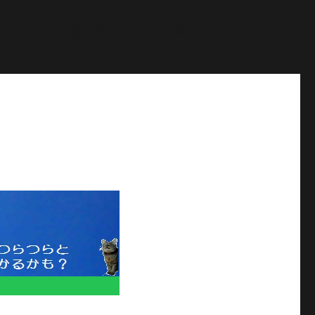
ontent/plugins/similar-posts/similar-posts.php
on