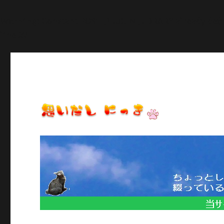
Warning
: Constant POST_PLUGIN_LIBRARY already def
line
27
日常のいろいろ、気になることや季節のイベント情報など/当
思いだし にっき