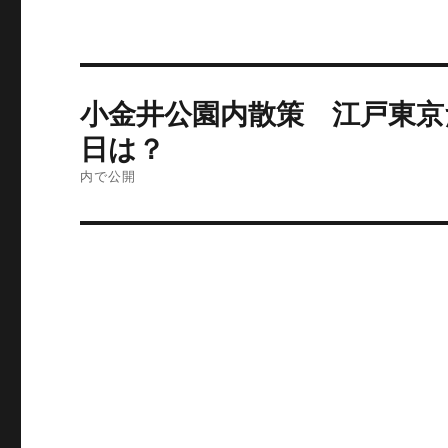
投
小金井公園内散策 江戸東京
稿
日は？
ナ
内で公開
ビ
ゲ
ー
シ
ョ
ン