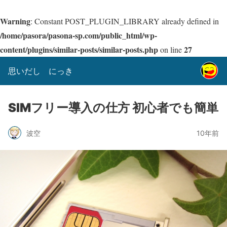
Warning
: Constant POST_PLUGIN_LIBRARY already defined in
/home/pasora/pasona-sp.com/public_html/wp-
content/plugins/similar-posts/similar-posts.php
27
on line
思いだし にっき
SIMフリー導入の仕方 初心者でも簡単
波空
10年前