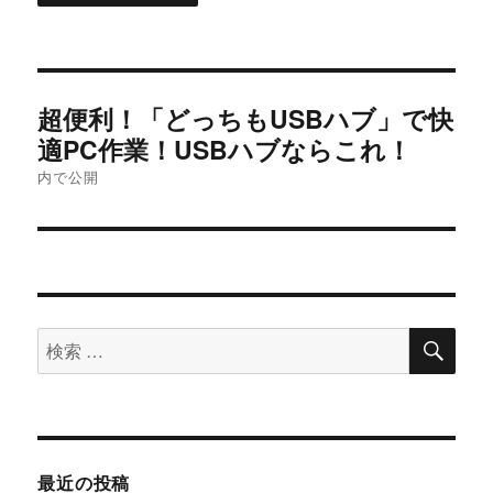
投
超便利！「どっちもUSBハブ」で快
稿
適PC作業！USBハブならこれ！
内で公開
ナ
ビ
ゲ
ー
検
検
索
シ
索
対
ョ
象:
ン
最近の投稿