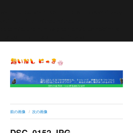
Warning
: Constant POST_PLUGIN_LIBRARY already
defined in
/home/pasora/pasona-
sp.com/public_html/wp-content/plugins/similar-
posts/similar-posts.php
on line
27
思いだし にっき
前の画像
次の画像
DSC_0152.JPG