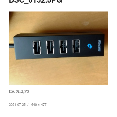
DSC_0152.JPG
投
フ
2021-07-25
640 × 477
稿
ル
日:
サ