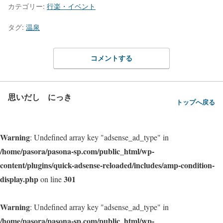
カテゴリー:
行楽・イベント
タグ:
温泉
コメントする
思いだし にっき
トップへ戻る
Warning
: Undefined array key "adsense_ad_type" in
/home/pasora/pasona-sp.com/public_html/wp-
content/plugins/quick-adsense-reloaded/includes/amp-condition-
display.php
301
on line
Warning
: Undefined array key "adsense_ad_type" in
/home/pasora/pasona-sp.com/public_html/wp-