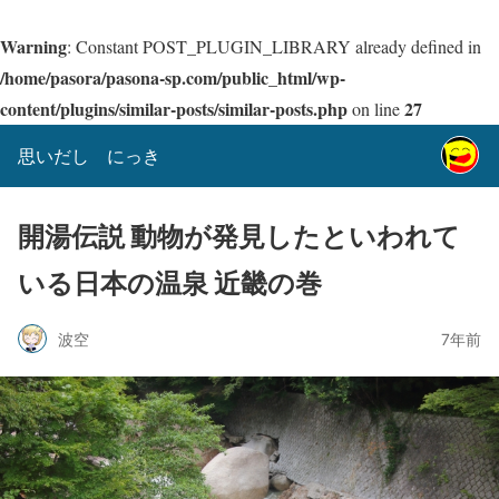
Warning
: Constant POST_PLUGIN_LIBRARY already defined in
/home/pasora/pasona-sp.com/public_html/wp-
content/plugins/similar-posts/similar-posts.php
27
on line
思いだし にっき
開湯伝説 動物が発見したといわれて
いる日本の温泉 近畿の巻
波空
7年前