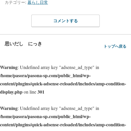
カテゴリー:
暮らし日常
コメントする
思いだし にっき
トップへ戻る
Warning
: Undefined array key "adsense_ad_type" in
/home/pasora/pasona-sp.com/public_html/wp-
content/plugins/quick-adsense-reloaded/includes/amp-condition-
display.php
301
on line
Warning
: Undefined array key "adsense_ad_type" in
/home/pasora/pasona-sp.com/public_html/wp-
content/plugins/quick-adsense-reloaded/includes/amp-condition-